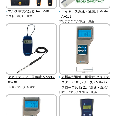
マルチ環境測定器 testo440
ワイヤレス風速・温度計 Model
テストー/風速・風温
AF101
アリアテクニカ/風速・風温
アネモマスター風速計 Model60
多機能型風速・風量計 クリモマ
06-D0
スター 6501シリーズ 6501-00/
日本カノマックス/風速
プローブ6542-21（風速・風温）
日本カノマックス/風速・風温