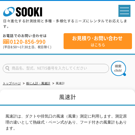
sp
日々進化する計測技術と多種・多様化するニーズにレンタルでお応えしま
す。
お電話でのお問い合わせは
お見積り･お問い合わせ
0120-856-990
はこちら
(平日
8:50
～
17:30
土日、祝日除く)
トップページ
粉じん計・風速計
風速計
風速計
風速計は、ダクトや排気口の風速（風量）測定に利用します。測定原
理の違いとして熱線式・ベーン式があり、フード付きの風量計もあり
ます。