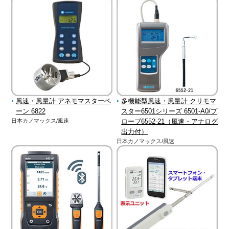
風速・風量計 アネモマスターベ
多機能型風速・風量計 クリモマ
ーン 6822
スター6501シリーズ 6501-A0/プ
日本カノマックス/風速
ローブ6552-21（風速・アナログ
出力付）
日本カノマックス/風速