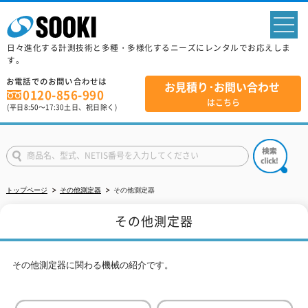
sp
日々進化する計測技術と多種・多様化するニーズにレンタルでお応えしま
す。
お電話でのお問い合わせは
お見積り･お問い合わせ
0120-856-990
はこちら
(平日
8:50
～
17:30
土日、祝日除く)
トップページ
その他測定器
その他測定器
その他測定器
その他測定器に関わる機械の紹介です。