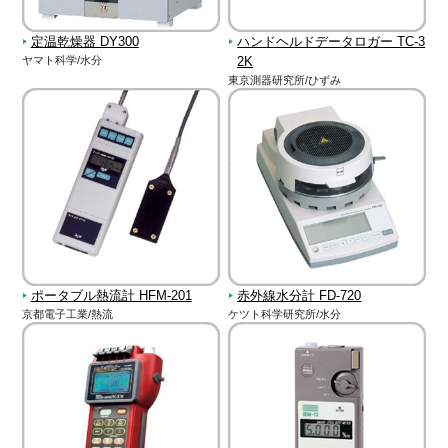
定温乾燥器 DY300
ハンドヘルドデータロガー TC-3
ヤマト科学/水分
2K
東京測器研究所/ひずみ
ポータブル熱流計 HFM-201
赤外線水分計 FD-720
京都電子工業/熱流
ケツト科学研究所/水分