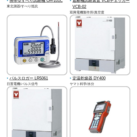
携帯型すべり試験機 OH-101C
遮断機試験装置 VCBチェッカー
東北測器/すべり抵抗
VCB-02
双興電機製作所/真空度
パルスロガー LR5061
定温乾燥器 DY400
日置電機/パルス信号
ヤマト科学/水分