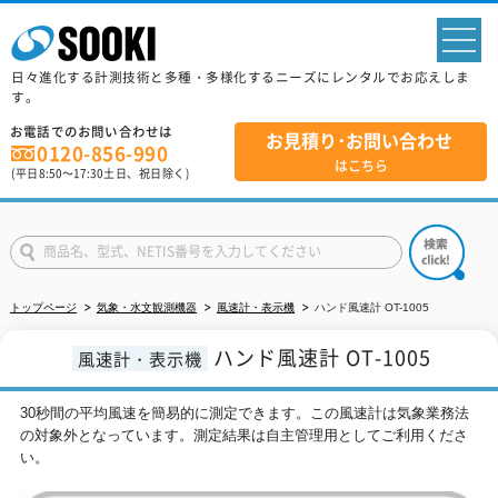
sp
日々進化する計測技術と多種・多様化するニーズにレンタルでお応えしま
す。
お電話でのお問い合わせは
お見積り･お問い合わせ
0120-856-990
はこちら
(平日
8:50
～
17:30
土日、祝日除く)
トップページ
気象・水文観測機器
風速計・表示機
ハンド風速計 OT-1005
ハンド風速計 OT-1005
風速計・表示機
30秒間の平均風速を簡易的に測定できます。この風速計は気象業務法
の対象外となっています。測定結果は自主管理用としてご利用くださ
い。