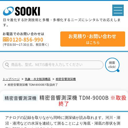
sp
日々進化する計測技術と多種・多様化するニーズにレンタルでお応えしま
す。
お電話でのお問い合わせは
お見積り･お問い合わせ
0120-856-990
はこちら
(平日
8:50
～
17:30
土日、祝日除く)
トップページ
気象・水文観測機器
精密音響測深機
精密音響測深機 TDM-9000B※取扱終了
精密音響測深機 TDM-9000B
※取扱
精密音響測深機
終了
アナログの記録を取りながら同時に測深値が読み取れます。河川・湖
沼・港湾などの水深を連続して測ることにより海底・湖底の形状を測