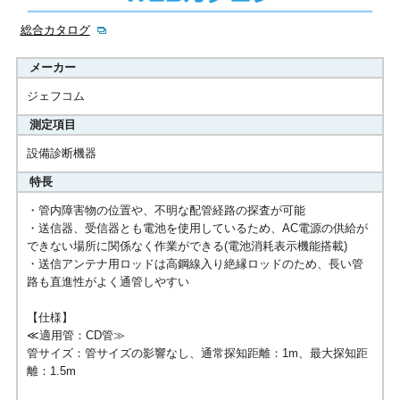
総合カタログ
メーカー
ジェフコム
測定項目
設備診断機器
特長
・管内障害物の位置や、不明な配管経路の探査が可能
・送信器、受信器とも電池を使用しているため、AC電源の供給が
できない場所に関係なく作業ができる(電池消耗表示機能搭載)
・送信アンテナ用ロッドは高鋼線入り絶縁ロッドのため、長い管
路も直進性がよく通管しやすい
【仕様】
≪適用管：CD管≫
管サイズ：管サイズの影響なし、通常探知距離：1m、最大探知距
離：1.5m