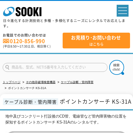
sp
日々進化する計測技術と多種・多様化するニーズにレンタルでお応えしま
す。
お電話でのお問い合わせは
お見積り･お問い合わせ
0120-856-990
はこちら
(平日
8:50
～
17:30
土日、祝日除く)
トップページ
その他非破壊検査機器
ケーブル診断・管内障害
ポイントカンサーチ KS-31A
ポイントカンサーチ KS-31A
ケーブル診断・管内障害
地中及びコンクリート打設後のCD管、電線管など管内障害物の位置を
探知するポイントカンサーチ KS-31Aのレンタルです。