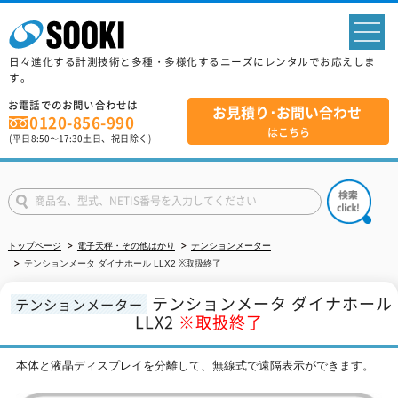
sp
日々進化する計測技術と多種・多様化するニーズにレンタルでお応えしま
す。
お電話でのお問い合わせは
お見積り･お問い合わせ
0120-856-990
はこちら
(平日
8:50
～
17:30
土日、祝日除く)
トップページ
電子天秤・その他はかり
テンションメーター
テンションメータ ダイナホール LLX2 ※取扱終了
テンションメータ ダイナホール
テンションメーター
LLX2
※取扱終了
本体と液晶ディスプレイを分離して、無線式で遠隔表示ができます。