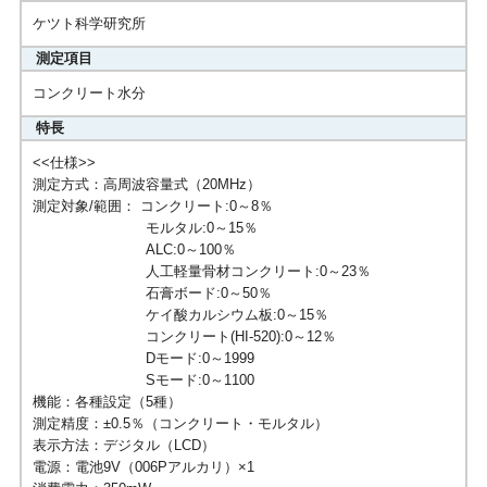
ケツト科学研究所
測定項目
コンクリート水分
特長
<<仕様>>
測定方式：高周波容量式（20MHz）
測定対象/範囲： コンクリート:0～8％
モルタル:0～15％
ALC:0～100％
人工軽量骨材コンクリート:0～23％
石膏ボード:0～50％
ケイ酸カルシウム板:0～15％
コンクリート(HI-520):0～12％
Dモード:0～1999
Sモード:0～1100
機能：各種設定（5種）
測定精度：±0.5％（コンクリート・モルタル）
表示方法：デジタル（LCD）
電源：電池9V（006Pアルカリ）×1