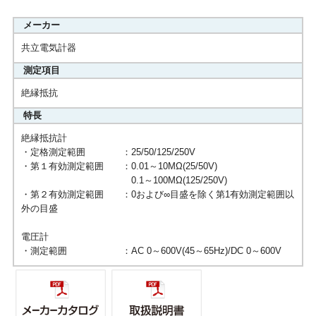
メーカー
共立電気計器
測定項目
絶縁抵抗
特長
絶縁抵抗計
・定格測定範囲 ：25/50/125/250V
・第１有効測定範囲 ：0.01～10MΩ(25/50V)
0.1～100MΩ(125/250V)
・第２有効測定範囲 ：0および∞目盛を除く第1有効測定範囲以
外の目盛
電圧計
・測定範囲 ：AC 0～600V(45～65Hz)/DC 0～600V