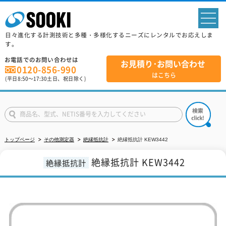
sp
日々進化する計測技術と多種・多様化するニーズにレンタルでお応えしま
す。
お電話でのお問い合わせは
お見積り･お問い合わせ
0120-856-990
はこちら
(平日
8:50
～
17:30
土日、祝日除く)
トップページ
その他測定器
絶縁抵抗計
絶縁抵抗計 KEW3442
絶縁抵抗計 KEW3442
絶縁抵抗計