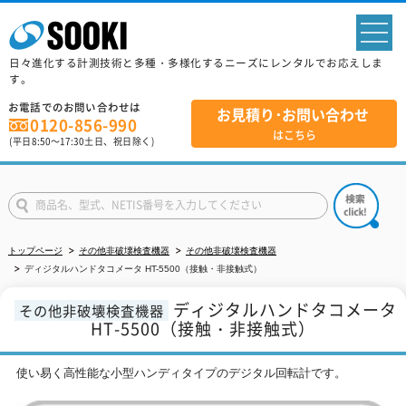
sp
日々進化する計測技術と多種・多様化するニーズにレンタルでお応えしま
す。
お電話でのお問い合わせは
お見積り･お問い合わせ
0120-856-990
はこちら
(平日
8:50
～
17:30
土日、祝日除く)
トップページ
その他非破壊検査機器
その他非破壊検査機器
ディジタルハンドタコメータ HT-5500（接触・非接触式）
ディジタルハンドタコメータ
その他非破壊検査機器
HT-5500（接触・非接触式）
使い易く高性能な小型ハンディタイプのデジタル回転計です。