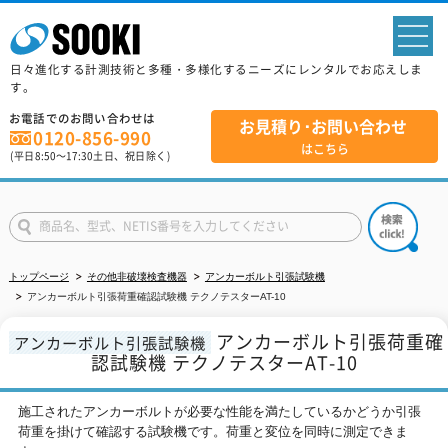
sp
日々進化する計測技術と多種・多様化するニーズにレンタルでお応えしま
す。
お電話でのお問い合わせは
お見積り･お問い合わせ
0120-856-990
はこちら
(平日
8:50
～
17:30
土日、祝日除く)
トップページ
その他非破壊検査機器
アンカーボルト引張試験機
アンカーボルト引張荷重確認試験機 テクノテスターAT-10
アンカーボルト引張荷重確
アンカーボルト引張試験機
認試験機 テクノテスターAT-10
施工されたアンカーボルトが必要な性能を満たしているかどうか引張
荷重を掛けて確認する試験機です。荷重と変位を同時に測定できま