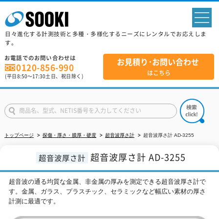
sp
日々進化する計測技術と多種・多様化するニーズにレンタルでお応えしま
す。
お電話でのお問い合わせは
お見積り･お問い合わせ
0120-856-990
はこちら
(平日
8:50
～
17:30
土日、祝日除く)
トップページ
探傷・厚さ・膜厚・硬度
超音波厚さ計
超音波厚さ計 AD-3255
超音波厚さ計 AD-3255
超音波厚さ計
超音波の通る均質な金属、非金属の厚みを測定できる超音波厚さ計で
す。金属、ガラス、プラスチック、セラミックなど幅広い素材の厚さ
計測に最適です。