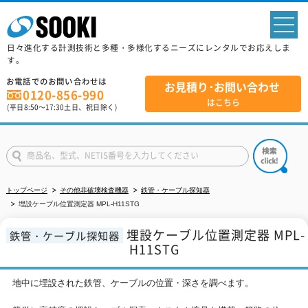
sp
日々進化する計測技術と多種・多様化するニーズにレンタルでお応えしま
す。
お電話でのお問い合わせは
お見積り･お問い合わせ
0120-856-990
はこちら
(平日
8:50
～
17:30
土日、祝日除く)
トップページ
その他非破壊検査機器
鉄管・ケーブル探知器
埋設ケーブル位置測定器 MPL-H11STG
埋設ケーブル位置測定器 MPL-
鉄管・ケーブル探知器
H11STG
地中に埋設された鉄管、ケーブルの位置・深さを調べます。