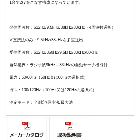
1台で2役をこなす構成になっています。
発信周波数：512Hz/9.5kHz/38kHz/80kHz（4周波数選択）
※直接法のみ：9.5kHz/38kHzを多重送出
受信周波数：512Hz/850Hz/9.5kHz/38kHz/80kHz
自然磁界：ラジオ波9kHz～33kHzの自動サーチ機能付
電力：50/60Hz（50Hz又は60Hzの選択式）
ガス：100/120Hz（100Hz又は120Hzの選択式）
測定モード：全測定/最小法/最大法