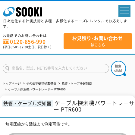
sp
日々進化する計測技術と多種・多様化するニーズにレンタルでお応えしま
す。
お電話でのお問い合わせは
お見積り･お問い合わせ
0120-856-990
はこちら
(平日
8:50
～
17:30
土日、祝日除く)
トップページ
その他非破壊検査機器
鉄管・ケーブル探知器
ケーブル探索機パワートレーサー PTR600
ケーブル探索機パワートレーサ
鉄管・ケーブル探知器
ー PTR600
無電圧線から活線まで測定可能です。