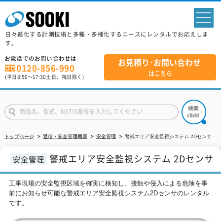
sp
日々進化する計測技術と多種・多様化するニーズにレンタルでお応えしま
す。
お電話でのお問い合わせは
お見積り･お問い合わせ
0120-856-990
はこちら
(平日
8:50
～
17:30
土日、祝日除く)
トップページ
通信・安全管理機器
安全管理
警戒エリア安全監視システム 2Dセンサ -
警戒エリア安全監視システム 2Dセンサ
安全管理
工事現場の安全監視区域を確実に検知し、接触や侵入による危険を事
前にお知らせ可能な警戒エリア安全監視システム2Dセンサのレンタル
です。