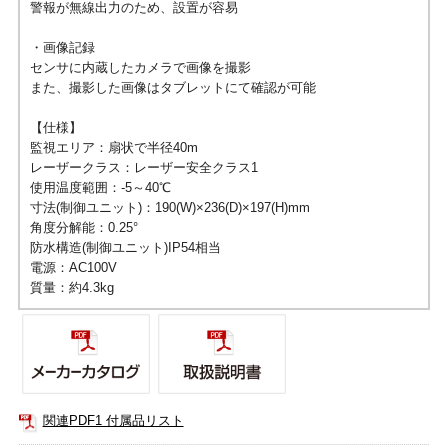
警報が無線出力のため、設置が容易
・画像記録
センサに内蔵したカメラで画像を撮影
また、撮影した画像はタブレットにて確認が可能
【仕様】
監視エリア：扇状で半径40m
レーザークラス：レーザー安全クラス1
使用温度範囲：-5～40℃
寸法(制御ユニット)：190(W)×236(D)×197(H)mm
角度分解能：0.25°
防水構造(制御ユニット)IP54相当
電源：AC100V
質量：約4.3kg
関連PDF1 付属品リスト