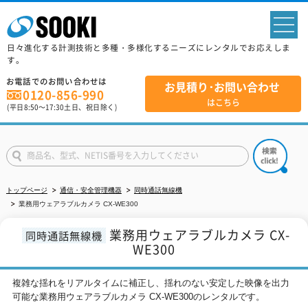
sp
日々進化する計測技術と多種・多様化するニーズにレンタルでお応えしま
す。
お電話でのお問い合わせは
お見積り･お問い合わせ
0120-856-990
はこちら
(平日
8:50
～
17:30
土日、祝日除く)
トップページ
通信・安全管理機器
同時通話無線機
業務用ウェアラブルカメラ CX-WE300
業務用ウェアラブルカメラ CX-
同時通話無線機
WE300
複雑な揺れをリアルタイムに補正し、揺れのない安定した映像を出力
可能な業務用ウェアラブルカメラ CX-WE300のレンタルです。