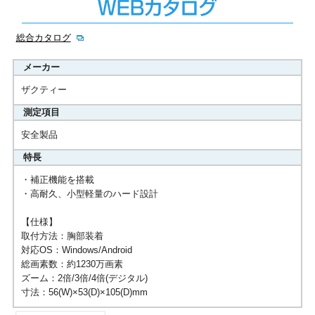
総合カタログ
メーカー
ザクティー
測定項目
安全製品
特長
・補正機能を搭載
・高耐久、小型軽量のハード設計
【仕様】
取付方法：胸部装着
対応OS：Windows/Android
総画素数：約1230万画素
ズーム：2倍/3倍/4倍(デジタル)
寸法：56(W)×53(D)×105(D)mm