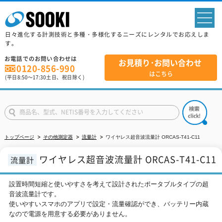
sp
日々進化する計測技術と多種・多様化するニーズにレンタルでお応えしま
す。
お電話でのお問い合わせは
お見積り･お問い合わせ
0120-856-990
はこちら
(平日
8:50
～
17:30
土日、祝日除く)
トップページ
その他測定器
流量計
ワイヤレス超音波流量計 ORCAS-T41-C11
ワイヤレス超音波流量計 ORCAS-T41-C11
流量計
設置時間短縮と使いやすさを考えて設計されたポータブルタイプの超
音波流量計です。
使いやすいスマホのアプリで設定・流量確認ができ、バッテリー内蔵
なので電源を用意する必要がありません。