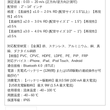
測定流速：0.03 ～ 20 m/s (正方向/逆方向計測可)
配管径 ：2"～14" インチ
精度：【直線性】±1.0 ～ 2.0％ RD (配管サイズ 1.5"以上）【再現
性】±0.5％
【直線性】±2.0 ～ 3.0％ RD (配管サイズ 1" ～ 1.5") 【再現性】
±0.5％
【直線性】±3.0 ～ 4.0％ RD (配管サイズ 1/2" ～ 1") 【再現性】
±0.5％
対応配管材質：【金属】鉄、ステンレス、アルミニウム、銅、真
鍮、ダクタイル鋳鉄
【樹脂】PVC、CPVC、HDPE、LDPE、PE、PIP、FRP
対応デバイス：iPhone、iPad、iPod Touch、Android
通信規格：Bluetooth 4.0（BTLE）
電源：充電式バッテリー (12時間) またはUSB駆動の連続操作が可
能(5V) *
消費電力：【バッテリー駆動時】最大0.5W (100 mA 最大電流)
【USB充電駆動時】 最大 9W (1.5 A 最大電流)
使用環境：流体温度：-40～100 ℃
周囲温度：-40～60 ℃
保護等級：IP65