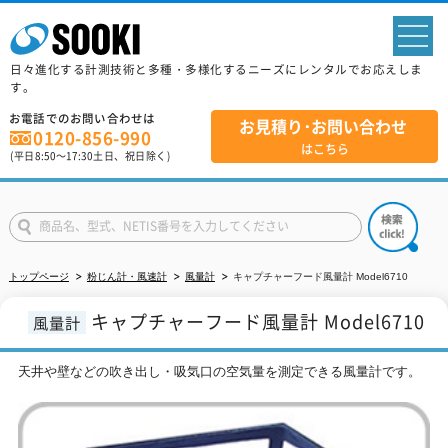
sp
日々進化する計測技術と多種・多様化するニーズにレンタルでお応えしま
す。
お電話でのお問い合わせは
お見積り･お問い合わせ
0120-856-990
はこちら
(平日
8:50
～
17:30
土日、祝日除く)
トップページ
粉じん計・風速計
風量計
キャプチャーフード風量計 Model6710
キャプチャーフード風量計 Model6710
風量計
天井や壁などの吹き出し・吸気口の空気量を測定できる風量計です。