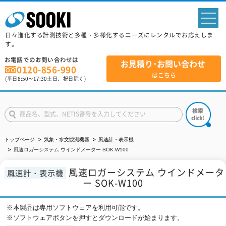
sp
日々進化する計測技術と多種・多様化するニーズにレンタルでお応えしま
す。
お電話でのお問い合わせは
お見積り･お問い合わせ
0120-856-990
はこちら
(平日
8:50
～
17:30
土日、祝日除く)
トップページ
気象・水文観測機器
風速計・表示機
風速ロガーシステム ウインドメーター SOK-W100
風速ロガーシステム ウインドメータ
風速計・表示機
ー SOK-W100
※本製品は専用ソフトウェアを利用可能です。
※ソフトウェアボタンを押すとダウンロードが始まります。