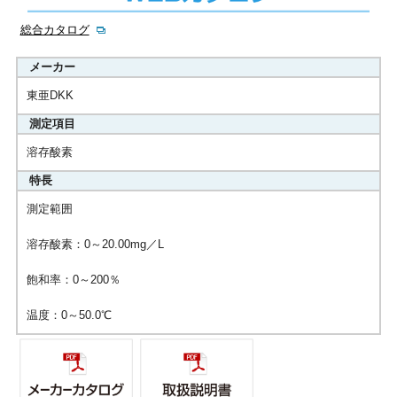
総合カタログ
メーカー
東亜DKK
測定項目
溶存酸素
特長
測定範囲
溶存酸素：0～20.00mg／L
飽和率：0～200％
温度：0～50.0℃