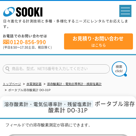
sp
日々進化する計測技術と多種・多様化するニーズにレンタルでお応えしま
す。
お電話でのお問い合わせは
お見積り･お問い合わせ
0120-856-990
はこちら
(平日
8:50
～
17:30
土日、祝日除く)
トップページ
水質測定器
溶存酸素計・電気伝導率計・残留塩素計
ポータブル溶存酸素計 DO-31P
ポータブル溶存
溶存酸素計・電気伝導率計・残留塩素計
酸素計 DO-31P
フィールドでの溶存酸素測定が容易にできます。