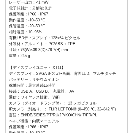
レーザー出力：<1 mW
電子傾斜計：分解能 0.1°
保護等級：IP66・IP67
動作温度：-10–50 °C
保管温度：-20–50 °C
相対湿度：10–95%
有機LEDディスプレイ：128x64 ピクセル
外装材：アルマイト + PC/ABS + TPE
寸法：76(W)×39.3(D)×76.7(H) mm
重量：245 g
【ディスプレイユニット XT11】
ディスプレイ：SVGA 8ｲﾝﾁｶﾗｰ画面、背面LED、マルチタッチ
バッテリー：リチウムイオン
稼働時間：最大連続16時間
接続：USB A、USB B、 充電器、 AV
通信：ワイヤレス技術、 WiFi
カメラ（ダイオードランプ付）： 13 メガピクセル
IRカメラ（別売り）： FLIR LEPTON® (0–450 °C, 32–842 °F)
言語：EN/DE/SE/ES/PT/RU/JP/KO/CHN/IT/FR/PL
ヘルプ機能：内蔵マニュアル
保護等級：IP66・IP67
動作温度：-10–50 °C