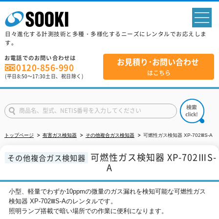
sp
日々進化する計測技術と多種・多様化するニーズにレンタルでお応えしま
す。
お電話でのお問い合わせは
お見積り･お問い合わせ
0120-856-990
はこちら
(平日
8:50
～
17:30
土日、祝日除く)
トップページ
有害ガス検知器
その他複合ガス検知器
可燃性ガス検知器 XP-702ⅢS-A
可燃性ガス検知器 XP-702ⅢS-
その他複合ガス検知器
A
小型、軽量でわずか10ppmの微量のガス漏れを検知可能な可燃性ガス
検知器 XP-702ⅢS-Aのレンタルです。
照明ランプ搭載で暗い場所での作業に便利になります。