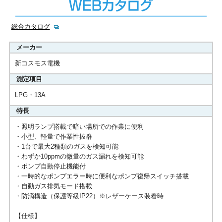
総合カタログ
メーカー
新コスモス電機
測定項目
LPG・13A
特長
・照明ランプ搭載で暗い場所での作業に便利
・小型、軽量で作業性抜群
・1台で最大2種類のガスを検知可能
・わずか10ppmの微量のガス漏れを検知可能
・ポンプ自動停止機能付
・一時的なポンプエラー時に便利なポンプ復帰スイッチ搭載
・自動ガス排気モード搭載
・防滴構造（保護等級IP22）※レザーケース装着時
【仕様】