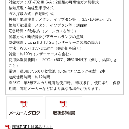
対象ガス：XP-702 III S-A：2種類の可燃性ガス切替式
検知原理：熱線型半導体式
ガス採取方式：自動吸引式
検知可能漏洩量：メタン、イソブタン等 ： 3.3×10-6Pa･m3/s
検知可能濃度：メタン、イソブタン等：10ppm
応答時間：5秒以内（フロンガスを除く）
警報方式：断続音及びアラームランプの点滅
防爆構造：Ex ia IIB T3 Ga（レザーケース装着の場合）
寸法：W38×H135×D32mm（突起部を除く）
質量：約190g（レザーケースを含む）
使用温湿度範囲：－20℃～+50℃、85%RH以下（但し、結露なき
こと）
電源：単3形アルカリ乾電池（LR6パナソニック㈱製）2本
連続使用時間：約12時間
※25℃、単3形アルカリ乾電池使用時。 環境条件、使用条件、保存
期間、電池メーカーなどにより異なる場合があります。
関連PDF1 付属品リスト