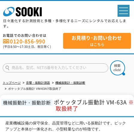
sp
日々進化する計測技術と多種・多様化するニーズにレンタルでお応えしま
す。
お電話でのお問い合わせは
お見積り･お問い合わせ
0120-856-990
はこちら
(平日
8:50
～
17:30
土日、祝日除く)
トップページ
音響・振動計測器
機械振動計・振動診断
ポケッタブル振動計 VM-63A※取扱終了
ポケッタブル振動計 VM-63A
※
機械振動計・振動診断
取扱終了
産業機械設備の保守保全、品質管理などに用いる振動計です。ピック
アップと本体が一体化され、小型軽量なのが特徴です。