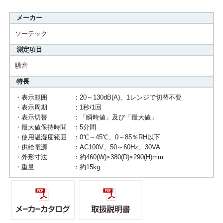
メーカー
ソーテック
測定項目
騒音
特長
・表示範囲 ：20～130dB(A)、1レンジで切替不要
・表示周期 ：1秒/1回
・表示切替 ：「瞬時値」及び「最大値」
・最大値保持時間 ：5分間
・使用温湿度範囲 ：0℃～45℃、0～85％RH以下
・供給電源 ：AC100V、50～60Hz、30VA
・外形寸法 ：約460(W)×380(D)×290(H)mm
・重量 ：約15kg