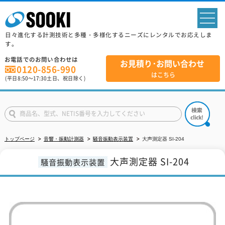
sp
日々進化する計測技術と多種・多様化するニーズにレンタルでお応えしま
す。
お電話でのお問い合わせは
お見積り･お問い合わせ
0120-856-990
はこちら
(平日
8:50
～
17:30
土日、祝日除く)
トップページ
音響・振動計測器
騒音振動表示装置
大声測定器 SI-204
大声測定器 SI-204
騒音振動表示装置