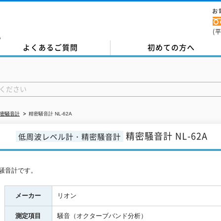
お
(
。
よくあるご質問
初めての方へ
密騒音計
精密騒音計 NL-62A
精密騒音計 NL-62A
低周波レベル計・精密騒音計
騒音計です。
メーカー
リオン
測定項目
騒音（オクターブバンド分析）