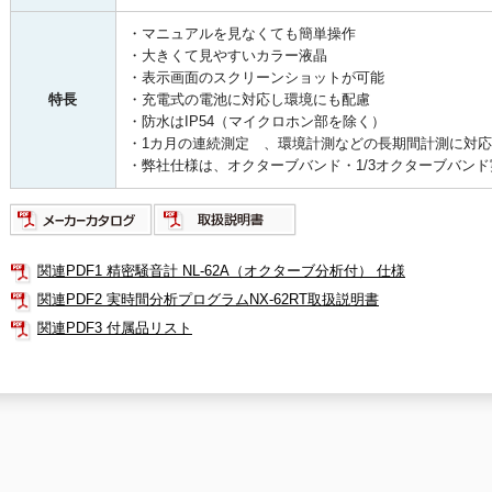
・マニュアルを見なくても簡単操作
・大きくて見やすいカラー液晶
・表示画面のスクリーンショットが可能
特長
・充電式の電池に対応し環境にも配慮
・防水はIP54（マイクロホン部を除く）
・1カ月の連続測定 、環境計測などの長期間計測に対応
・弊社仕様は、オクターブバンド・1/3オクターブバン
関連PDF1 精密騒音計 NL-62A（オクターブ分析付） 仕様
関連PDF2 実時間分析プログラムNX-62RT取扱説明書
関連PDF3 付属品リスト