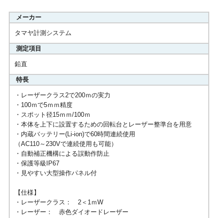
メーカー
タマヤ計測システム
測定項目
鉛直
特長
・レーザークラス2で200ｍの実力
・100ｍで5ｍｍ精度
・スポット径15ｍｍ/100ｍ
・本体を上下に設置するための回転台とレーザー整準台を用意
・内蔵バッテリー(Li-ion)で60時間連続使用
（AC110～230Vで連続使用も可能）
・自動補正機構による誤動作防止
・保護等級IP67
・見やすい大型操作パネル付
【仕様】
・レーザークラス： 2＜1ｍW
・レーザー： 赤色ダイオードレーザー