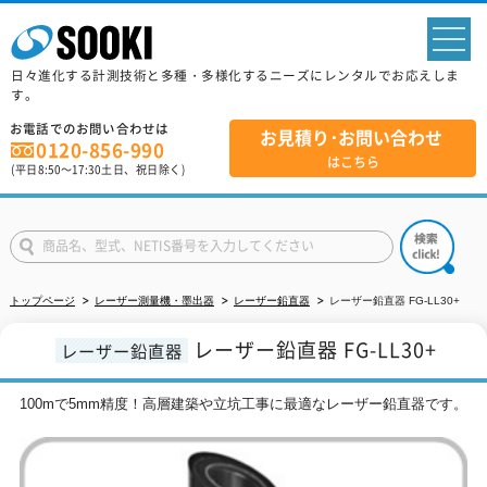
sp
日々進化する計測技術と多種・多様化するニーズにレンタルでお応えしま
す。
お電話でのお問い合わせは
お見積り･お問い合わせ
0120-856-990
はこちら
(平日
8:50
～
17:30
土日、祝日除く)
トップページ
レーザー測量機・墨出器
レーザー鉛直器
レーザー鉛直器 FG-LL30+
レーザー鉛直器 FG-LL30+
レーザー鉛直器
100mで5mm精度！高層建築や立坑工事に最適なレーザー鉛直器です。