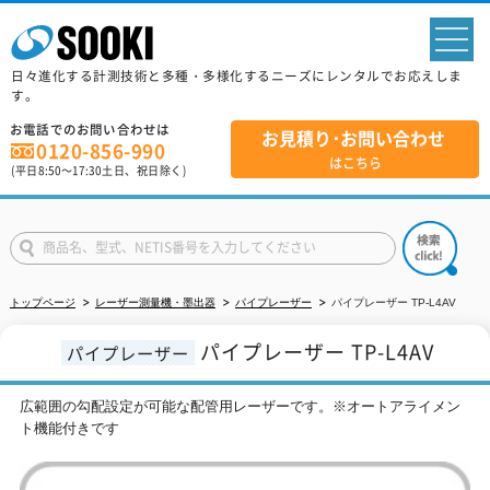
sp
日々進化する計測技術と多種・多様化するニーズにレンタルでお応えしま
す。
お電話でのお問い合わせは
お見積り･お問い合わせ
0120-856-990
はこちら
(平日
8:50
～
17:30
土日、祝日除く)
トップページ
レーザー測量機・墨出器
パイプレーザー
パイプレーザー TP-L4AV
パイプレーザー TP-L4AV
パイプレーザー
広範囲の勾配設定が可能な配管用レーザーです。※オートアライメン
ト機能付きです