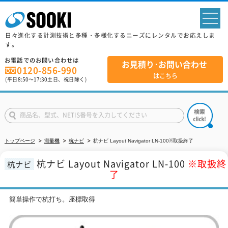
sp
日々進化する計測技術と多種・多様化するニーズにレンタルでお応えしま
す。
お電話でのお問い合わせは
お見積り･お問い合わせ
0120-856-990
はこちら
(平日
8:50
～
17:30
土日、祝日除く)
トップページ
測量機
杭ナビ
杭ナビ Layout Navigator LN-100※取扱終了
杭ナビ Layout Navigator LN-100
※取扱終
杭ナビ
了
簡単操作で杭打ち。座標取得