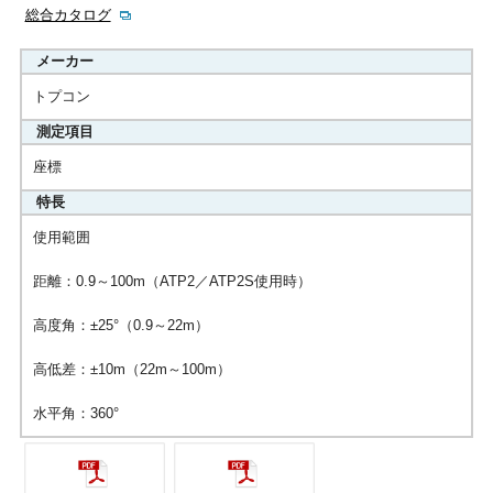
総合カタログ
メーカー
トプコン
測定項目
座標
特長
使用範囲
距離：0.9～100m（ATP2／ATP2S使用時）
高度角：±25°（0.9～22m）
高低差：±10m（22m～100m）
水平角：360°