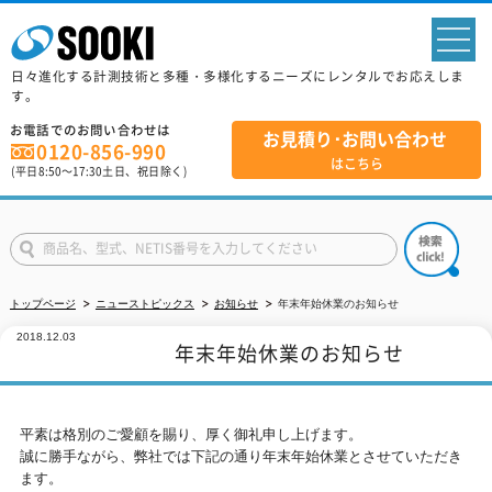
sp
日々進化する計測技術と多種・多様化するニーズにレンタルでお応えしま
す。
お電話でのお問い合わせは
お見積り･お問い合わせ
0120-856-990
はこちら
(平日
8:50
～
17:30
土日、祝日除く)
トップページ
ニューストピックス
お知らせ
年末年始休業のお知らせ
2018.12.03
年末年始休業のお知らせ
平素は格別のご愛顧を賜り、厚く御礼申し上げます。
誠に勝手ながら、弊社では下記の通り年末年始休業とさせていただき
ます。