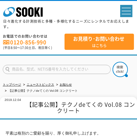
sp
日々進化する計測技術と多種・多様化するニーズにレンタルでお応えしま
す。
お電話でのお問い合わせは
お見積り･お問い合わせ
0120-856-990
はこちら
(平日
8:50
～
17:30
土日、祝日除く)
トップページ
ニューストピックス
お知らせ
【記事公開】テクノdeてくの Vol.08 コンクリート
2019.12.04
【記事公開】テクノdeてくの Vol.08 コン
クリート
平素は格別のご愛顧を賜り、厚く御礼申し上げます。