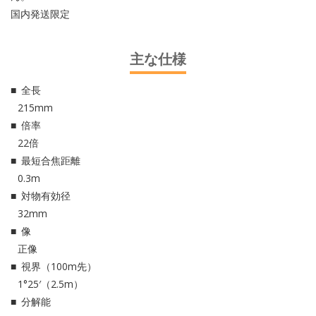
国内発送限定
主な仕様
全長
215mm
倍率
22倍
最短合焦距離
0.3m
対物有効径
32mm
像
正像
視界（100m先）
1°25′（2.5m）
分解能