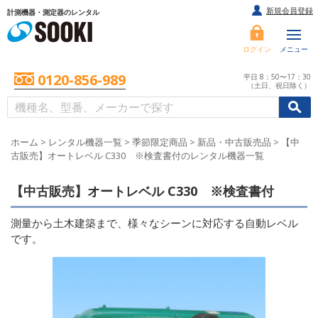
新規会員登録
計測機器・測定器のレンタル
ログイン
メニュー
0120-856-989
平日 8：50〜17：30
（土日、祝日除く）
/
/
初めての方へ
ホーム
>
レンタル機器一覧
>
季節限定商品
>
新品・中古販売品
>
【中
古販売】オートレベル C330 ※検査書付のレンタル機器一覧
【中古販売】オートレベル C330 ※検査書付
測量から土木建築まで、様々なシーンに対応する自動レベル
です。