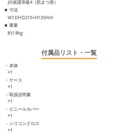
JIS保護等級4（防まつ形）
寸法
W133×D215×H135mm
重量
約1.8kg
付属品リスト・一覧
本体
×1
ケース
×1
取扱説明書
×1
ビニールカバー
×1
シリコンクロス
×1