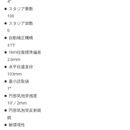
4″
スタジア乗数
100
スタジア加数
0
自動補正機構
±15′
1km往復標準偏差
2.0mm
水平目盛直径
103mm
最小読取値
1°
円形気泡管感度
10′／2mm
円形気泡管反射鏡
鏡
耐環境性