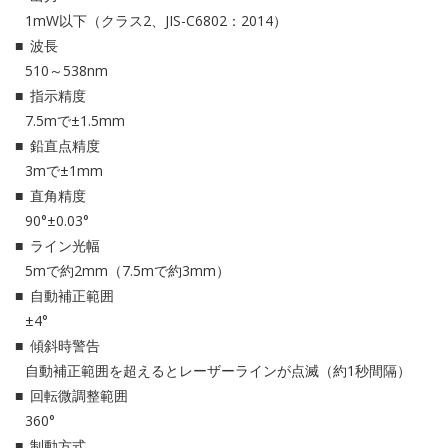
1mW以下（クラス2、JIS-C6802：2014）
波長
510～538nm
指示精度
7.5mで±1.5mm
鉛直点精度
3mで±1mm
直角精度
90°±0.03°
ライン光幅
5mで約2mm（7.5mで約3mm）
自動補正範囲
±4°
傾斜時警告
自動補正範囲を超えるとレーザーラインが点滅（約1秒間隔）
回転微調整範囲
360°
制動方式