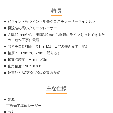
特長
縦ライン・横ライン・地墨クロスをレーザーライン照射
視認性の高いグリーンレーザー
入隅10mmから、出隅は0㎜から壁際にラインを照射できるた
め、造作工事に最適
傾きを自動補正（X-line-Eは、±4°の傾きまで可能）
精度：±1.5mm／7.5m（通り芯）
鉛直点精度：±1mm／3m
直角精度：90°±0.03°
乾電池とACアダプタの2電源方式
主な仕様
光源
可視光半導体レーザー
出力