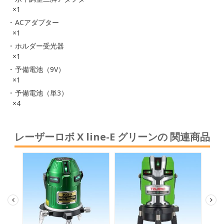
×1
ACアダプター
×1
ホルダー受光器
×1
予備電池（9V）
×1
予備電池（単3）
×4
レーザーロボ X line-E グリーンの 関連商品