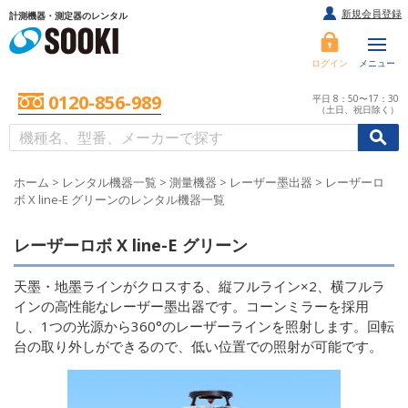
新規会員登録
計測機器・測定器のレンタル
ログイン
メニュー
0120-856-989
平日 8：50〜17：30
（土日、祝日除く）
/
/
初めての方へ
ホーム
>
レンタル機器一覧
>
測量機器
>
レーザー墨出器
>
レーザーロ
ボ X line-E グリーンのレンタル機器一覧
レーザーロボ X line-E グリーン
天墨・地墨ラインがクロスする、縦フルライン×2、横フルラ
インの高性能なレーザー墨出器です。コーンミラーを採用
し、1つの光源から360°のレーザーラインを照射します。回転
台の取り外しができるので、低い位置での照射が可能です。