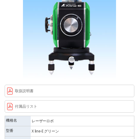
取扱説明書
付属品リスト
機種名
レーザーロボ
型番
X line-E グリーン