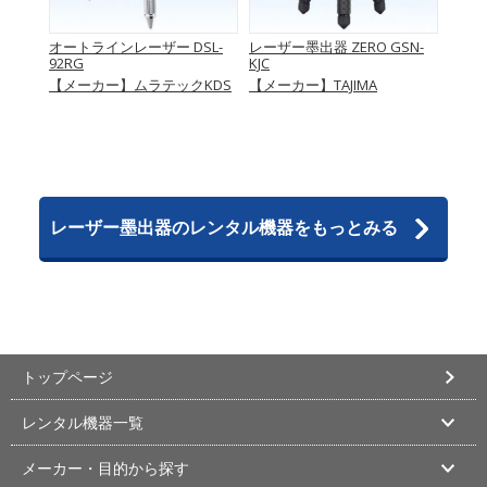
ン
オートラインレーザー DSL-
レーザー墨出器 ZERO GSN-
電子
92RG
KJC
DSLP
KDS
【メーカー】ムラテックKDS
【メーカー】TAJIMA
【メ
レーザー墨出器のレンタル機器をもっとみる
トップページ
レンタル機器一覧
メーカー・目的から探す