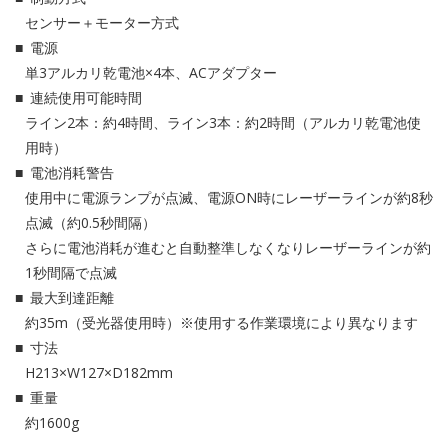
センサー＋モーター方式
電源
単3アルカリ乾電池×4本、ACアダプター
連続使用可能時間
ライン2本：約4時間、ライン3本：約2時間（アルカリ乾電池使
用時）
電池消耗警告
使用中に電源ランプが点滅、電源ON時にレーザーラインが約8秒
点滅（約0.5秒間隔）
さらに電池消耗が進むと自動整準しなくなりレーザーラインが約
1秒間隔で点滅
最大到達距離
約35m（受光器使用時）※使用する作業環境により異なります
寸法
H213×W127×D182mm
重量
約1600g