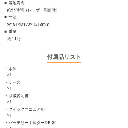
電池寿命
約55時間（レーザー測角時）
寸法
W181×D173×H318mm
重量
約4.1㎏
付属品リスト
本体
×1
ケース
×1
取扱説明書
×1
クイックマニュアル
×1
バッテリーホルダーDB-80