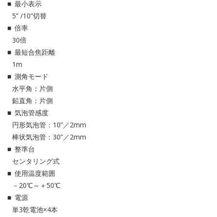
最小表示
5” /10”切替
倍率
30倍
最短合焦距離
1m
測角モード
水平角：片側
鉛直角：片側
気泡管感度
円形気泡管：10”／2mm
棒状気泡管：30”／2mm
整準台
センタリング式
使用温度範囲
－20℃～＋50℃
電源
単3乾電池×4本