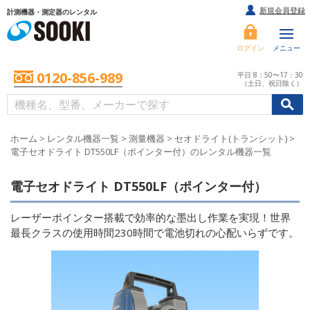
新規会員登録
計測機器・測定器のレンタル
ログイン
メニュー
0120-856-989
平日 8：50〜17：30
（土日、祝日除く）
/
/
初めての方へ
ホーム
>
レンタル機器一覧
>
測量機器
>
セオドライト(トランシット)
>
電子セオドライト DT550LF（ポインター付）のレンタル機器一覧
電子セオドライト DT550LF（ポインター付）
レーザーポインター搭載で効率的な墨出し作業を実現！世界
最長クラスの使用時間230時間で電池切れの心配いらずです。