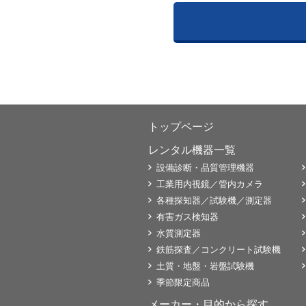
トップページ
レンタル機器一覧
設備診断・品質管理機器
工業用内視鏡／管内カメラ
各種探知器／試験機／測定器
有害ガス検知器
水質測定器
鉄筋探査／コンクリート試験機
土質・地盤・岩盤試験機
季節限定商品
メーカー・目的から探す