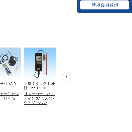
新規会員登録
計 SNA-
土壌ダイレクトpH
簡易現場透水試験
ベンゲルマンビー
計 HI99121D
器（長谷川式）
ム試験機 A-366
カー】サン
【メーカー】ハン
【メーカー】ダイ
【メーカー】西日
子研究所
ナインスツルメン
トウテクノグリー
本試験機
ツ・ジャパン
ン