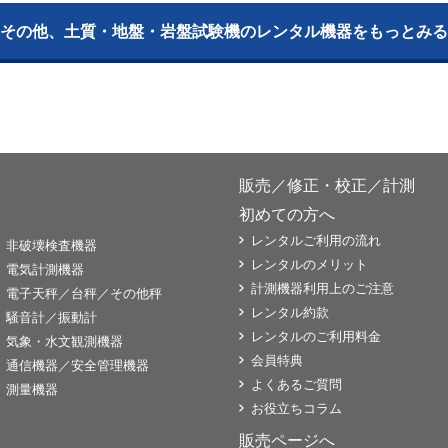
その他、土質・地盤・岩盤試験機のレンタル機器をもっとみる
販売／修正・校正／計測
初めての方へ
レンタルご利用の流れ
非破壊検査機器
レンタルのメリット
電気計測機器
計測機器利用上のご注意
電子天秤／台秤／その他秤
レンタル約款
騒音計／振動計
レンタルのご利用料金
気象・水文観測機器
会員特典
通信機器／安全管理機器
よくあるご質問
測量機器
お役立ちコラム
販売ページへ