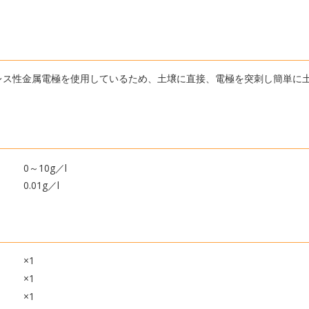
テンレス性金属電極を使用しているため、土壌に直接、電極を突刺し簡単に
0～10g／l
0.01g／l
×1
×1
×1