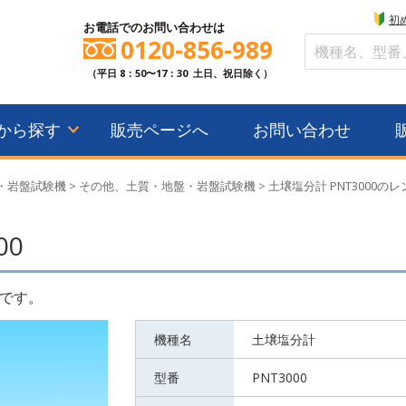
初
お電話でのお問い合わせは
0120-856-989
（平日 8：50〜17：30 土日、祝日除く）
から探す
販売ページへ
お問い合わせ
・岩盤試験機
>
その他、土質・地盤・岩盤試験機
>
土壌塩分計 PNT3000の
00
です。
機種名
土壌塩分計
型番
PNT3000