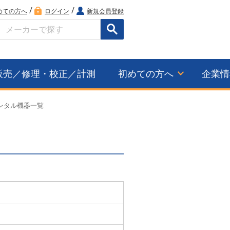
/
/
めての方へ
ログイン
新規会員登録
検索
販売／修理・校正／計測
初めての方へ
企業情
レンタル機器一覧