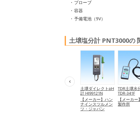
プローブ
容器
予備電池（9V）
土壌塩分計 PNT3000の
ー
土壌塩分計
ポケット土壌水分
土壌ダイレクトpH
TDR土壌水
AM5000
計 PAL-Soil
計 HI99121N
TDR-341F
日
【メーカー】エム
【メーカー】(株)
【メーカー】ハン
【メーカー
ケー・サイエンス
アタゴ
ナインスツルメン
製作所
ティフィック
ツ・ジャパン