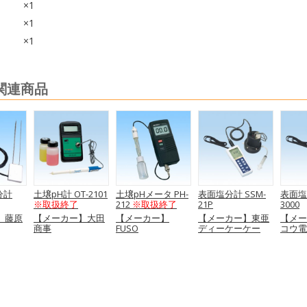
×1
×1
×1
 関連商品
分計
土壌pH計 OT-2101
土壌pHメータ PH-
表面塩分計 SSM-
表面塩分
※取扱終了
212
※取扱終了
21P
3000
】藤原
【メーカー】大田
【メーカー】
【メーカー】東亜
【メー
商事
FUSO
ディーケーケー
コウ電