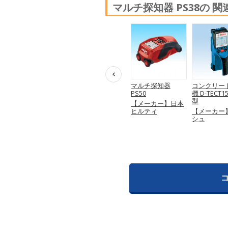
マルチ探知器 PS38の 
ア
トランスポインタ
鉄筋腐食検査機 キ
マルチ探知器
コンクリー
取
PX10
ャニン＋
PS50
機 D-TECT1
型
【メーカー】日本
【メーカー】エフ
【メーカー】日本
電
ヒルティ
ティーエス
ヒルティ
【メーカー
シュ