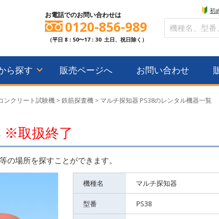
初
お電話でのお問い合わせは
0120-856-989
（平日 8：50〜17：30 土日、祝日除く）
から探す
販売ページへ
お問い合わせ
コンクリート試験機
>
鉄筋探査機
>
マルチ探知器 PS38のレンタル機器一覧
8
※取扱終了
等の場所を探すことができます。
機種名
マルチ探知器
型番
PS38