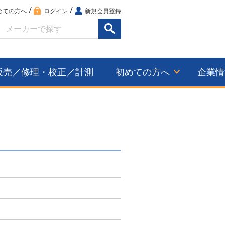
/
/
めての方へ
ログイン
新規会員登録
検索
販売／修理・校正／計測
初めての方へ
企業情