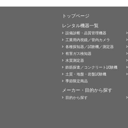
トップページ
レンタル機器一覧
設備診断・品質管理機器
工業用内視鏡／管内カメラ
各種探知器／試験機／測定器
有害ガス検知器
水質測定器
鉄筋探査／コンクリート試験機
土質・地盤・岩盤試験機
季節限定商品
メーカー・目的から探す
目的から探す