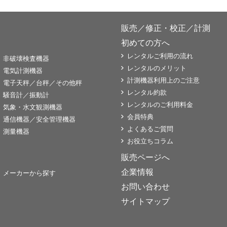
販売／修正・校正／計測
初めての方へ
レンタルご利用の流れ
非破壊検査機器
レンタルのメリット
電気計測機器
計測機器利用上のご注意
電子天秤／台秤／その他秤
レンタル約款
騒音計／振動計
レンタルのご利用料金
気象・水文観測機器
会員特典
通信機器／安全管理機器
よくあるご質問
測量機器
お役立ちコラム
販売ページへ
企業情報
メーカーから探す
お問い合わせ
サイトマップ