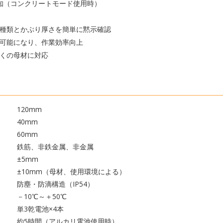
探知（コンクリートモード使用時）
種類とかぶり厚さを簡単に黙示確認
可能になり、作業効率向上
くの母材に対応
120mm
40mm
60mm
鉄筋、非鉄金属、非金属
±5mm
±10mm（母材、使用環境による）
防塵・防滴構造（IP54）
－10℃～＋50℃
単3乾電池×4本
約5時間（アルカリ電池使用時）