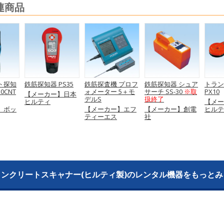
関連商品
ト探知
鉄筋探知器 PS35
鉄筋探査機 プロフ
鉄筋探知器 シュア
トラン
50CNT
ォメーター 5＋モ
サーチ SS-30
※取
PX10
【メーカー】日本
デルS
扱終了
ヒルティ
【メー
】ボッ
【メーカー】エフ
【メーカー】創電
ヒルテ
ティーエス
社
コンクリートスキャナー(ヒルティ製)のレンタル機器をもっとみ