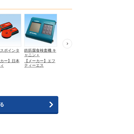
スポインタ
鉄筋腐食検査機 キ
マルチ探知器
コンクリート探知
ャニン＋
PS50
機 D-TECT150CNT
型
カー】日本
【メーカー】エフ
【メーカー】日本
ィ
ティーエス
ヒルティ
【メーカー】ボッ
シュ
る