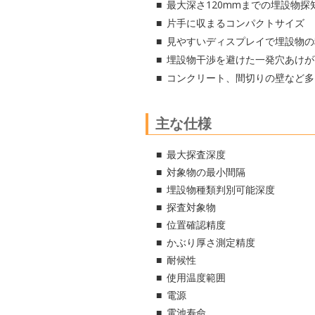
最大深さ120mmまでの埋設物
片手に収まるコンパクトサイズ
見やすいディスプレイで埋設物の
埋設物干渉を避けた一発穴あけが
コンクリート、間切りの壁など多
主な仕様
最大探査深度
対象物の最小間隔
埋設物種類判別可能深度
探査対象物
位置確認精度
かぶり厚さ測定精度
耐候性
使用温度範囲
電源
電池寿命