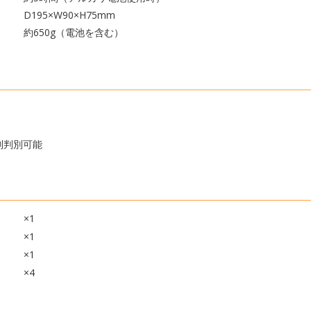
D195×W90×H75mm
約650g（電池を含む）
別判別可能
×1
×1
×1
×4