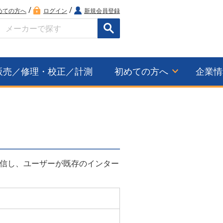
/
/
めての方へ
ログイン
新規会員登録
検索
販売／修理・校正／計測
初めての方へ
企業情
信し、ユーザーが既存のインター