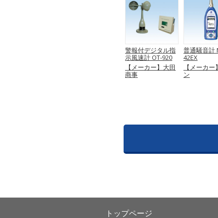
警報付デジタル指
普通騒音計 N
示風速計 OT-920
42EX
【メーカー】大田
【メーカー
商事
ン
トップページ