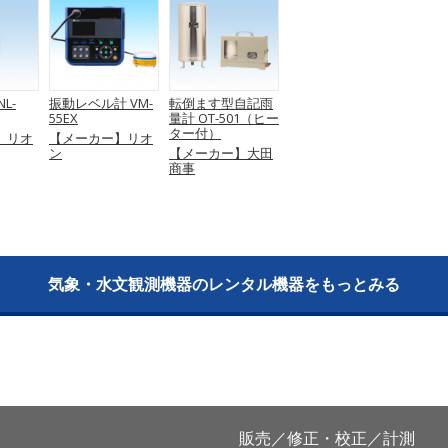
L-
振動レベル計 VM-
転倒ます型自記雨
55EX
量計 OT-501（ヒー
ター付）
】リオ
【メーカー】リオ
ン
【メーカー】大田
商事
気象・水文観測機器のレンタル機器をもっとみる
販売／修正・校正／計測