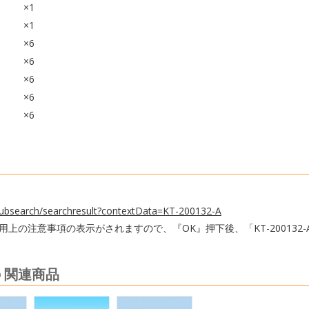
×1
×1
×6
×6
×6
×6
×6
s/pubsearch/searchresult?contextData=KT-200132-A
上の注意事項の表示がされますので、『OK』押下後、「KT-200132
の 関連商品