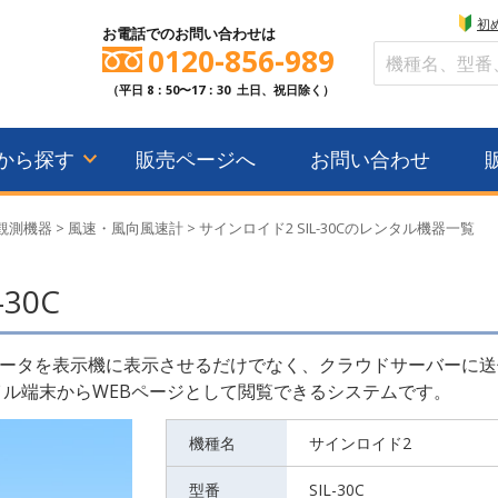
初
お電話でのお問い合わせは
0120-856-989
（平日 8：50〜17：30 土日、祝日除く）
から探す
販売ページへ
お問い合わせ
観測機器
>
風速・風向風速計
>
サインロイド2 SIL-30Cのレンタル機器一覧
30C
ータを表示機に表示させるだけでなく、クラウドサーバーに送
イル端末からWEBページとして閲覧できるシステムです。
機種名
サインロイド2
型番
SIL-30C