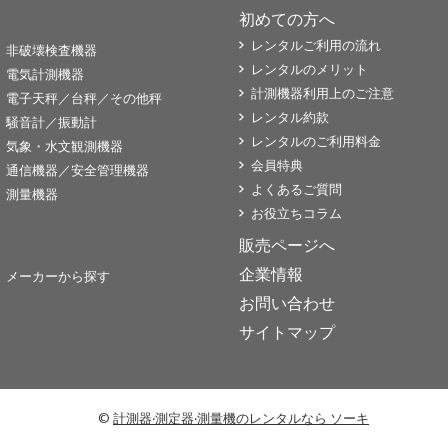
初めての方へ
レンタルご利用の流れ
非破壊検査機器
レンタルのメリット
電気計測機器
計測機器利用上のご注意
電子天秤／台秤／その他秤
レンタル約款
騒音計／振動計
レンタルのご利用料金
気象・水文観測機器
会員特典
通信機器／安全管理機器
よくあるご質問
測量機器
お役立ちコラム
販売ページへ
企業情報
メーカーから探す
お問い合わせ
サイトマップ
©
計測器‧測定器‧測量機のレンタルなら ソーキ