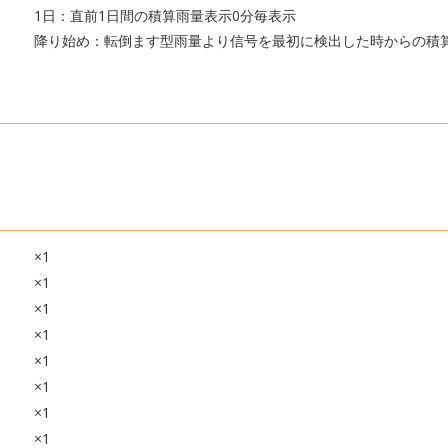
1日：直前1日間の積算雨量表示0分毎表示
降り始め：転倒ます型雨量より信号を最初に検出した時からの積
×1
×1
×1
×1
×1
×1
×1
×1