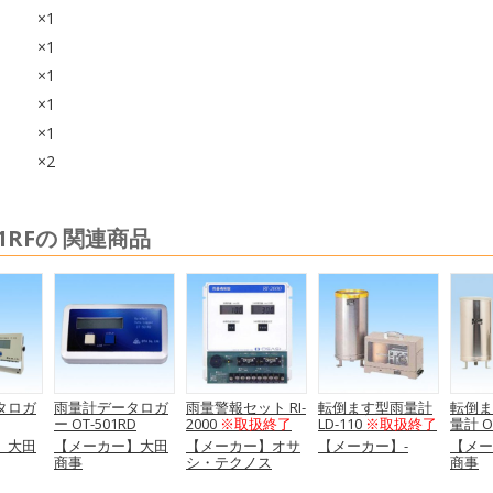
×1
×1
×1
×1
×1
×2
1RFの 関連商品
タロガ
雨量計データロガ
雨量警報セット RI-
転倒ます型雨量計
転倒ま
ー OT-501RD
2000
※取扱終了
LD-110
※取扱終了
量計 O
】大田
【メーカー】大田
【メーカー】オサ
【メーカー】-
【メー
商事
シ・テクノス
商事