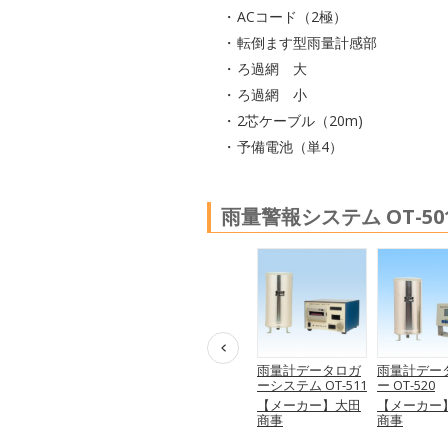
ACコード（2極）
転倒ます型雨量計感部
ろ過網 大
ろ過網 小
2芯ケーブル（20m)
予備電池（単4）
雨量警報システム OT-50
計
転倒ます型自記雨
転倒ます型自記雨
雨量計データロガ
雨量計デー
了
量計 OT-501
量計 OT-501（ヒー
ーシステム OT-511
ー OT-520
ター付）
【メーカー】大田
【メーカー】大田
【メーカー
商事
【メーカー】大田
商事
商事
商事