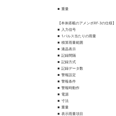
重量
【本体搭載のアメンボRF-3の仕様】
入力信号
1パルス当たりの雨量
積算雨量範囲
液晶表示
記録間隔
記録方式
記録データ数
警報設定
警報条件
警報時動作
電源
寸法
重量
表示雨量項目