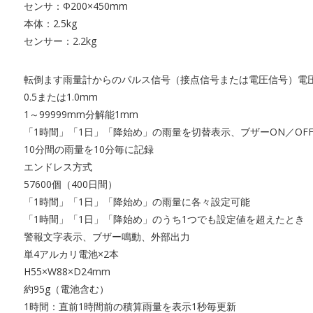
センサ：Φ200×450mm
本体：2.5kg
センサー：2.2kg
転倒ます雨量計からのパルス信号（接点信号または電圧信号）電圧
0.5または1.0mm
1～99999mm分解能1mm
「1時間」「1日」「降始め」の雨量を切替表示、ブザーON／OF
10分間の雨量を10分毎に記録
エンドレス方式
57600個（400日間）
「1時間」「1日」「降始め」の雨量に各々設定可能
「1時間」「1日」「降始め」のうち1つでも設定値を超えたとき
警報文字表示、ブザー鳴動、外部出力
単4アルカリ電池×2本
H55×W88×D24mm
約95g（電池含む）
1時間：直前1時間前の積算雨量を表示1秒毎更新