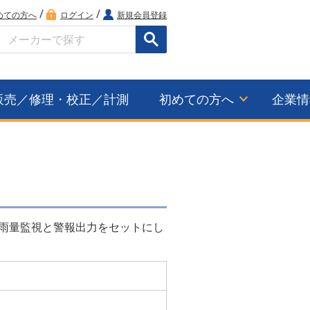
/
/
めての方へ
ログイン
新規会員登録
検索
販売／修理・校正／計測
初めての方へ
企業情
れ、雨量監視と警報出力をセットにし