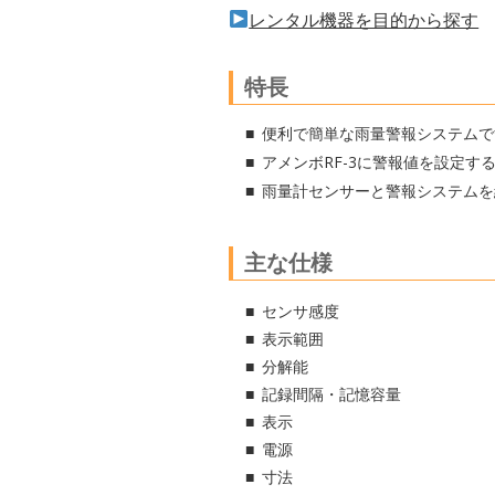
レンタル機器を目的から探す
特長
便利で簡単な雨量警報システムで
アメンボRF-3に警報値を設定
雨量計センサーと警報システムを
主な仕様
センサ感度
表示範囲
分解能
記録間隔・記憶容量
表示
電源
寸法