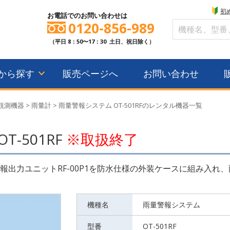
初
お電話でのお問い合わせは
0120-856-989
（平日 8：50〜17：30 土日、祝日除く）
から探す
販売ページへ
お問い合わせ
観測機器
>
雨量計
>
雨量警報システム OT-501RFのレンタル機器一覧
-501RF
※取扱終了
警報出力ユニットRF-00P1を防水仕様の外装ケースに組み入
機種名
雨量警報システム
型番
OT-501RF