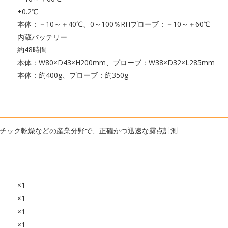
±0.2℃
本体：－10～＋40℃、0～100％RHプローブ：－10～＋60℃
内蔵バッテリー
約48時間
本体：W80×D43×H200mm、プローブ：W38×D32×L285mm
本体：約400g、プローブ：約350g
チック乾燥などの産業分野で、正確かつ迅速な露点計測
×1
×1
×1
×1