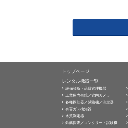
トップページ
レンタル機器一覧
設備診断・品質管理機器
工業用内視鏡／管内カメラ
各種探知器／試験機／測定器
有害ガス検知器
水質測定器
鉄筋探査／コンクリート試験機