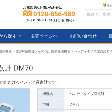
初
お電話でのお問い合わせは
0120-856-989
（平日 8：50〜17：30 土日、祝日除く）
から探す
販売ページへ
お問い合わせ
観測機器
>
災害対策関連／その他、気象観測機器
>
ハンディタイプ露点計 D
計 DM70
いただけるハンディ露点計です。
機種名
ハンディタイプ露点計
型番
DM70