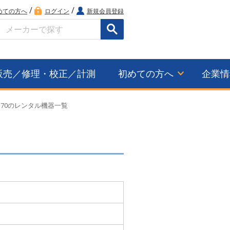
/
/
めての方へ
ログイン
新規会員登録
検索
販売／修理・校正／計測
初めての方へ
企業情
M70のレンタル機器一覧