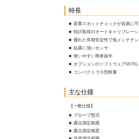
特長
産業スポットチェックが容易に可
特許取得のオートキャリブレーシ
優れた長期安定性で低メンテナン
結露に強いセンサ
使いやすい簡単操作
オプションのソフトウェアMI70
コンパクトで小型軽量
主な仕様
【一般仕様】
プローブ型式
露点測定範囲
露点測定精度
温度測定範囲