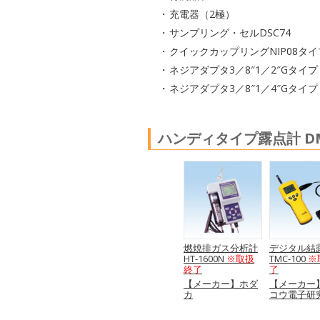
充電器（2極）
サンプリング・セルDSC74
クイックカップリングNIP08タイ
ネジアダプタ3／8″1／2″Gタイプ
ネジアダプタ3／8″1／4″Gタイプ
ハンディタイプ露点計 DM
燃焼排ガス分析計
デジタル結
HT-1600N
※取扱
TMC-100
※
終了
了
【メーカー】ホダ
【メーカー
カ
コウ電子研