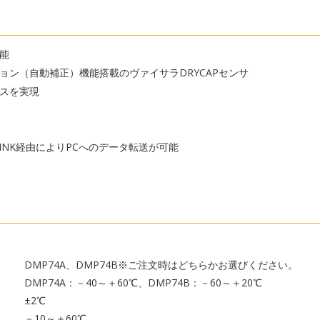
能
ョン（自動補正）機能搭載のヴァイサラDRYCAPセンサ
スを実現
LINK経由によりPCへのデータ転送が可能
DMP74A、DMP74B※ご注文時はどちらかお選びください。
DMP74A：－40～＋60℃、DMP74B：－60～＋20℃
±2℃
－10～＋60℃