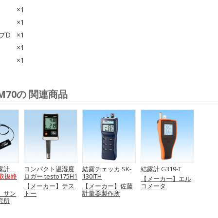
×1
×1
プD
×1
×1
×1
70の 関連商品
露計
コンパクト温湿度
結露チェッカ SK-
結露計 G319-T
取扱終
ロガー testo175H1
130ITH
【メーカー】エル
【メーカー】テス
【メーカー】佐藤
コメータ
】サン
トー
計量器製作所
究所