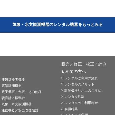
気象・水文観測機器のレンタル機器をもっとみる
販売／修正・校正／計測
初めての方へ
レンタルご利用の流れ
非破壊検査機器
レンタルのメリット
電気計測機器
計測機器利用上のご注意
電子天秤／台秤／その他秤
レンタル約款
騒音計／振動計
レンタルのご利用料金
気象・水文観測機器
会員特典
通信機器／安全管理機器
よくあるご質問