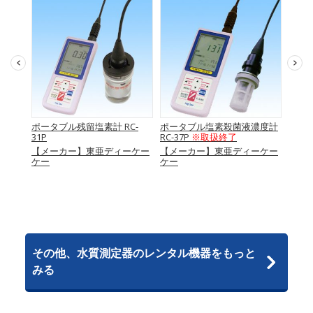
塩素高
ポータブル残留塩素計 RC-
ポータブル塩素殺菌液濃度計
ポケ
31P
RC-37P
※取扱終了
HACH
【メーカー】東亜ディーケー
【メーカー】東亜ディーケー
【メ
ケー
ケー
ケー
その他、水質測定器のレンタル機器をもっと
みる