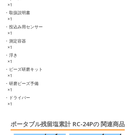
×1
取扱説明書
×1
投込み用センサー
×1
測定容器
×1
浮き
×1
ビーズ研磨キット
×1
研磨ビーズ予備
×1
ドライバー
×1
ポータブル残留塩素計 RC-24Pの 関連商品