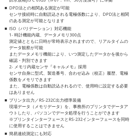
DPD法との相関ある測定が可能
センサ接続時に自動読込される電極係数により、DPD法と相関
のある測定が可能となります
ISO（バリデーション）対応機能
時計機能内蔵、データメモリ300点
測定値とともに日時が常時表示されますので、リアルタイムの
データ観察が可能
またデータメモリ機能により、いつ測定したデータかを後から
確認・判別できます
メモリ内蔵センサ『キャルメモ』採用
センサ自身に型式、製造番号、合わせ込み（校正）履歴、電極
係数をメモリできます
また、電極係数は自動読込されるので、使用時に設定する必要
はありません
プリンタ出力／RS-232C出力標準装備
現場データ（メモリデータ）を、事務所のプリンタでデータア
ウトしたり、パソコンでデータ処理を行うことができます
※プリンタインターフェースとRS-232インターフェースを同時
に使用することはできません
簡易連続測定にも対応