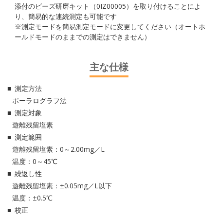
添付のビーズ研磨キット（0IZ00005）を取り付けることによ
り、簡易的な連続測定も可能です
※測定モードを簡易測定モードに変更してください（オートホ
ールドモードのままでの測定はできません）
主な仕様
測定方法
ポーラログラフ法
測定対象
遊離残留塩素
測定範囲
遊離残留塩素：0～2.00mg／L
温度：0～45℃
繰返し性
遊離残留塩素：±0.05mg／L以下
温度：±0.5℃
校正