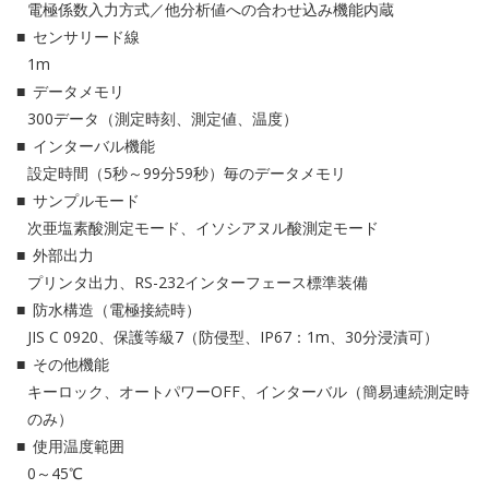
電極係数入力方式／他分析値への合わせ込み機能内蔵
センサリード線
1m
データメモリ
300データ（測定時刻、測定値、温度）
インターバル機能
設定時間（5秒～99分59秒）毎のデータメモリ
サンプルモード
次亜塩素酸測定モード、イソシアヌル酸測定モード
外部出力
プリンタ出力、RS-232インターフェース標準装備
防水構造（電極接続時）
JIS C 0920、保護等級7（防侵型、IP67：1m、30分浸漬可）
その他機能
キーロック、オートパワーOFF、インターバル（簡易連続測定時
のみ）
使用温度範囲
0～45℃