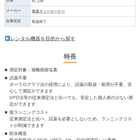
型番
RC-24P
メーカー
東亜ディーケーケー
在庫状況
取扱終了
レンタル機器を目的から探す
特長
測定対象：遊離残留塩素
試薬不要
ポーラログラフ法の採用により、試薬の取扱・処理が不要。安
心して測定ができます
DPD法等の従来測定法と比べても、安定した個人差の少ない測
定ができます
低ランニングコスト
従来測定法と比べ、試薬を必要としないため、ランニングコス
トが削減できます
防水構造
防水規格JIS C 0920（IP67：1m、30分浸漬可）に準拠