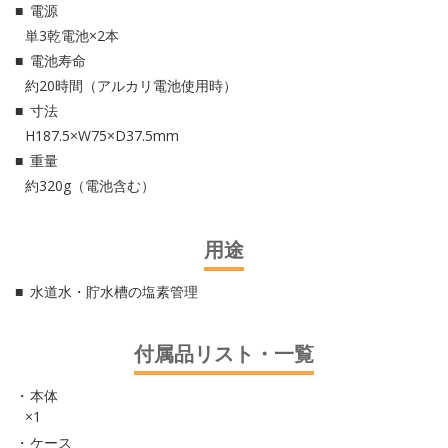
電源
単3乾電池×2本
電池寿命
約20時間（アルカリ電池使用時）
寸法
H187.5×W75×D37.5mm
重量
約320g（電池含む）
用途
水道水・貯水槽の塩素管理
付属品リスト・一覧
本体
×1
ケース