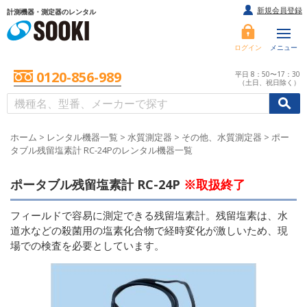
新規会員登録
計測機器・測定器のレンタル
ログイン
メニュー
0120-856-989
平日 8：50〜17：30
（土日、祝日除く）
/
/
初めての方へ
ホーム
>
レンタル機器一覧
>
水質測定器
>
その他、水質測定器
>
ポー
タブル残留塩素計 RC-24Pのレンタル機器一覧
ポータブル残留塩素計 RC-24P
※取扱終了
フィールドで容易に測定できる残留塩素計。残留塩素は、水
道水などの殺菌用の塩素化合物で経時変化が激しいため、現
場での検査を必要としています。