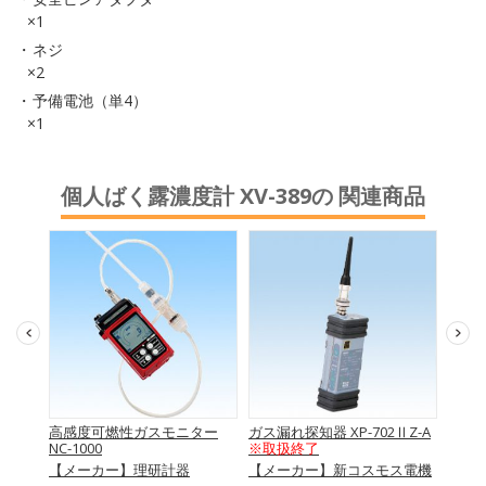
×1
ネジ
×2
予備電池（単4）
×1
個人ばく露濃度計 XV-389の 関連商品
-
高感度可燃性ガスモニター
ガス漏れ探知器 XP-702ⅡZ-A
ポー
NC-1000
※取扱終了
ルチガ
【メーカー】理研計器
【メーカー】新コスモス電機
【メ