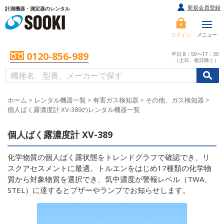
新規会員登録
計測機器・測定器のレンタル
ログイン
メニュー
0120-856-989
平日 8：50〜17：30
（土日、祝日除く）
/
/
初めての方へ
ホーム
>
レンタル機器一覧
>
有害ガス検知器
>
その他、ガス検知器
>
個人ばく露濃度計 XV-389のレンタル機器一覧
個人ばく露濃度計 XV-389
化学物質の個人ばく露状態をトレンドグラフで確認でき、リ
スクアセスメントに最適。トルエンをはじめ17種類の化学物
質から対象物質を選択でき、気中濃度が警報レベル（TWA、
STEL）に達するとブザーやランプでお知らせします。