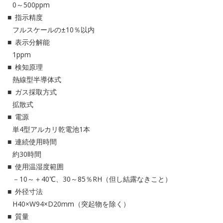
0～500ppm
指示精度
フルスケールの±10％以内
表示分解能
1ppm
検知原理
熱線型半導体式
ガス採取方式
拡散式
電源
単4型アルカリ乾電池1本
連続使用時間
約30時間
使用温湿度範囲
－10～＋40℃、30～85％RH（但し結露なきこと）
外径寸法
H40×W94×D20mm（突起物を除く）
質量