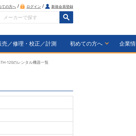
/
/
めての方へ
ログイン
新規会員登録
検索
販売／修理・校正／計測
初めての方へ
企業情
TH-120のレンタル機器一覧