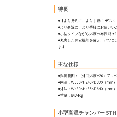
特長
●【より身近に、より手軽に デス
●より身近に、より手軽にお使いい
●小型タイプながら温度分布性能 ±1
●充実した保安機能を備え、パソコ
ます。
主な仕様
●温度範囲：（外囲温度+20）℃～+3
●内法：W360×H240×D330（mm）
●外法：W480×H435×D640（mm）
●重量：約34kg
小型高温チャンバー STH-