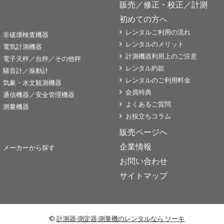
販売／修正・校正／計測
初めての方へ
レンタルご利用の流れ
非破壊検査機器
レンタルのメリット
電気計測機器
計測機器利用上のご注意
電子天秤／台秤／その他秤
レンタル約款
騒音計／振動計
レンタルのご利用料金
気象・水文観測機器
会員特典
通信機器／安全管理機器
よくあるご質問
測量機器
お役立ちコラム
販売ページへ
企業情報
メーカーから探す
お問い合わせ
サイトマップ
©
計測器‧測定器‧測量機のレンタルなら ソーキ