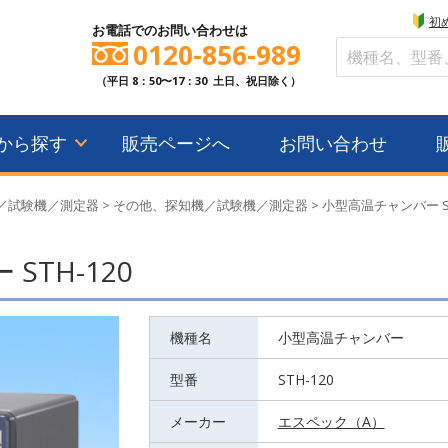
初
お電話でのお問い合わせは
0120-856-989
（平日 8：50〜17：30 土日、祝日除く）
から探す
販売ページへ
お問い合わせ
／試験機／測定器
>
その他、探知機／試験機／測定器
>
小型高温チャンバー S
STH-120
機種名
小型高温チャンバー
型番
STH-120
メーカー
エスペック（A）