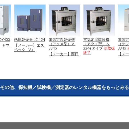
Y400
熱風乾燥器 LC-124
電気定温乾燥機
電気定温乾燥機
電気定
（アクメ型） A-
（アクメ型） A-
（デジ
】ヤマ
【メーカー】エス
334b
334eタイプ
※取扱
334b
ペック（A）
終了
【メーカー】西日
【メー
本試験機
【メーカー】西日
本試験
本試験機
その他、探知機／試験機／測定器のレンタル機器をもっとみる