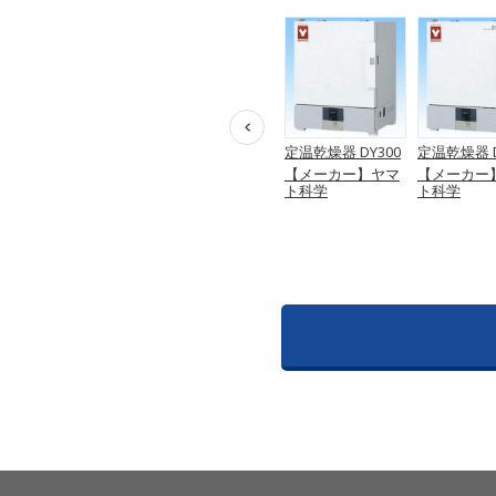
電気定温乾燥機
定温乾燥機 DY401
定温乾燥器 DY300
定温乾燥器 D
ー
（ロバートショウ
【メーカー】ヤマ
【メーカー】ヤマ
【メーカー
）
型）デジタル式 A-
ト科学
ト科学
ト科学
334b
※取扱終了
日
【メーカー】西日
本試験機