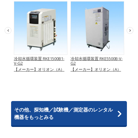
B-V-
冷却水循環装置 RKE1500B1-
冷却水循環装置 RKE5500B-V-
冷却水
V-G2
G2
V-G2
A）
【メーカー】オリオン（A）
【メーカー】オリオン（A）
【メ
その他、探知機／試験機／測定器のレンタル
機器をもっとみる