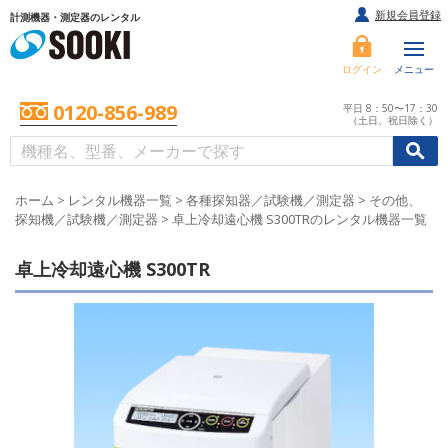
新規会員登録
計測機器・測定器のレンタル
ログイン
メニュー
0120-856-989
平日 8：50〜17：30
（土日、祝日除く）
/
/
初めての方へ
ホーム
>
レンタル機器一覧
>
各種探知器／試験機／測定器
>
その他、
探知機／試験機／測定器
>
卓上冷却遠心機 S300TRのレンタル機器一覧
卓上冷却遠心機 S300TR