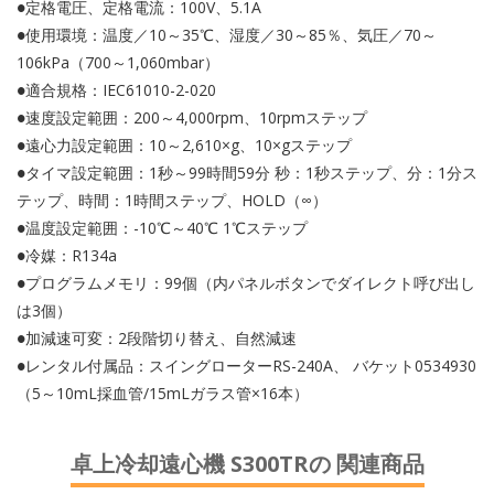
●定格電圧、定格電流：100V、5.1A
●使用環境：温度／10～35℃、湿度／30～85％、気圧／70～
106kPa（700～1,060mbar）
●適合規格：IEC61010-2-020
●速度設定範囲：200～4,000rpm、10rpmステップ
●遠心力設定範囲：10～2,610×g、10×gステップ
●タイマ設定範囲：1秒～99時間59分 秒：1秒ステップ、分：1分ス
テップ、時間：1時間ステップ、HOLD（∞）
●温度設定範囲：-10℃～40℃ 1℃ステップ
●冷媒：R134a
●プログラムメモリ：99個（内パネルボタンでダイレクト呼び出し
は3個）
●加減速可変：2段階切り替え、自然減速
●レンタル付属品：スイングローターRS-240A、 バケット0534930
（5～10mL採血管/15mLガラス管×16本）
卓上冷却遠心機 S300TRの 関連商品