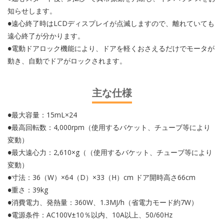
知らせします。
●遠心終了時はLCDディスプレイが点滅しますので、離れていても
遠心終了が分かります。
●電動ドアロック機能により、ドアを軽くおさえるだけでモータが
動き、自動でドアがロックされます。
主な仕様
●最大容量：15mL×24
●最高回転数：4,000rpm（使用するバケット、チューブ等により
変動）
●最大遠心力：2,610×g（（使用するバケット、チューブ等により
変動）
●寸法：36（W）×64（D）×33（H）cm ドア開時高さ66cm
●重さ：39kg
●消費電力、発熱量：360W、1.3MJ/h（省電力モード約7W）
●電源条件：AC100V±10％以内、10A以上、50/60Hz