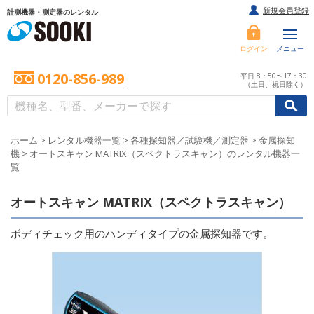
新規会員登録
計測機器・測定器のレンタル
ログイン
メニュー
0120-856-989
平日 8：50〜17：30
（土日、祝日除く）
/
/
初めての方へ
ホーム
>
レンタル機器一覧
>
各種探知器／試験機／測定器
>
金属探知
機
>
オートスキャン MATRIX（スペクトラスキャン）のレンタル機器一
覧
オートスキャン MATRIX（スペクトラスキャン）
ボディチェック用のハンディタイプの金属探知器です。