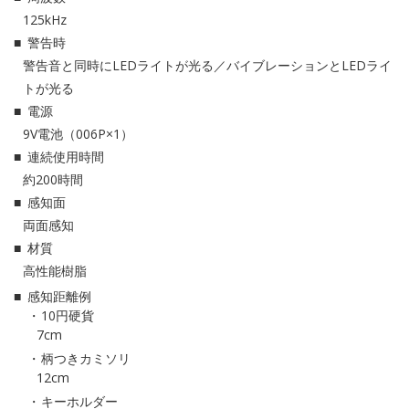
125kHz
警告時
警告音と同時にLEDライトが光る／バイブレーションとLEDライ
トが光る
電源
9V電池（006P×1）
連続使用時間
約200時間
感知面
両面感知
材質
高性能樹脂
感知距離例
10円硬貨
7cm
柄つきカミソリ
12cm
キーホルダー