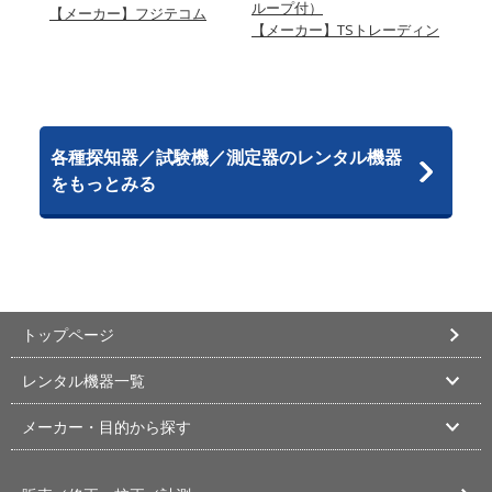
ループ付）
【メーカー】フジテコム
【メ
ト社
【メーカー】TSトレーディン
グ
グ
各種探知器／試験機／測定器のレンタル機器
をもっとみる
トップページ
レンタル機器一覧
メーカー・目的から探す