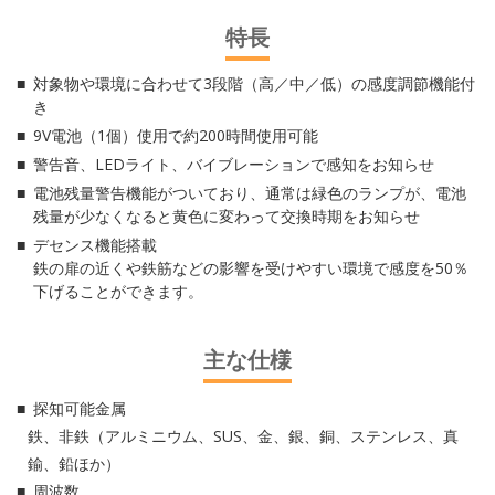
特長
対象物や環境に合わせて3段階（高／中／低）の感度調節機能付
き
9V電池（1個）使用で約200時間使用可能
警告音、LEDライト、バイブレーションで感知をお知らせ
電池残量警告機能がついており、通常は緑色のランプが、電池
残量が少なくなると黄色に変わって交換時期をお知らせ
デセンス機能搭載
鉄の扉の近くや鉄筋などの影響を受けやすい環境で感度を50％
下げることができます。
主な仕様
探知可能金属
鉄、非鉄（アルミニウム、SUS、金、銀、銅、ステンレス、真
鍮、鉛ほか）
周波数