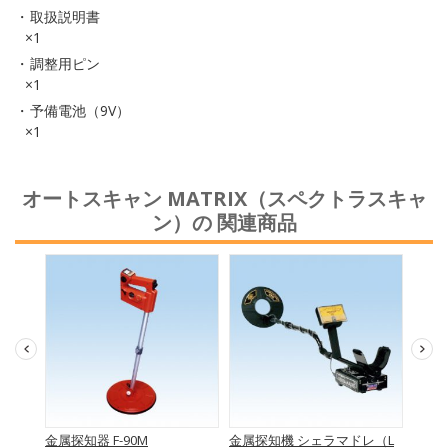
取扱説明書
×1
調整用ピン
×1
予備電池（9V）
×1
オートスキャン MATRIX（スペクトラスキャ
ン）の 関連商品
ロ
金属探知器 F-90M
金属探知機 シェラマドレ（L
金属探