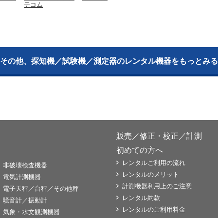
テコム
その他、探知機／試験機／測定器のレンタル機器をもっとみる
販売／修正・校正／計測
初めての方へ
レンタルご利用の流れ
非破壊検査機器
レンタルのメリット
電気計測機器
計測機器利用上のご注意
電子天秤／台秤／その他秤
レンタル約款
騒音計／振動計
レンタルのご利用料金
気象・水文観測機器