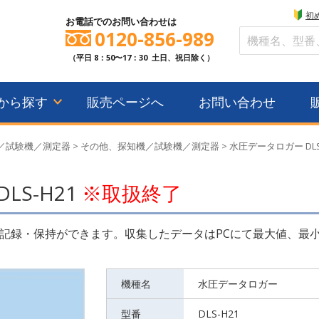
初
お電話でのお問い合わせは
0120-856-989
（平日 8：50〜17：30 土日、祝日除く）
から探す
販売ページへ
お問い合わせ
／試験機／測定器
>
その他、探知機／試験機／測定器
>
水圧データロガー DL
S-H21
※取扱終了
記録・保持ができます。収集したデータはPCにて最大値、最
機種名
水圧データロガー
型番
DLS-H21