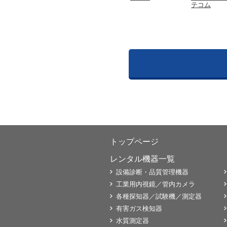
テコム
トップページ
レンタル機器一覧
設備診断・品質管理機器
工業用内視鏡／管内カメラ
各種探知器／試験機／測定器
有害ガス検知器
水質測定器