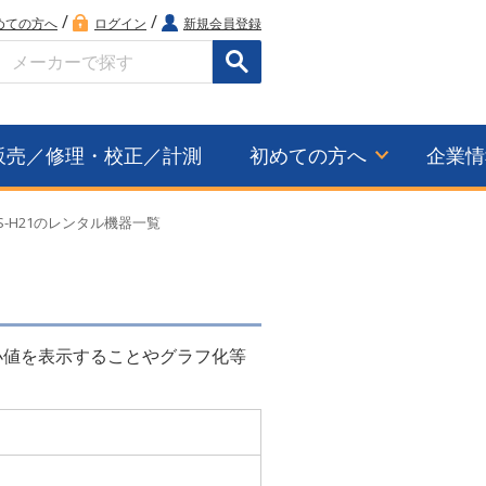
/
/
めての方へ
ログイン
新規会員登録
検索
販売／修理・校正／計測
初めての方へ
企業情
S-H21のレンタル機器一覧
小値を表示することやグラフ化等