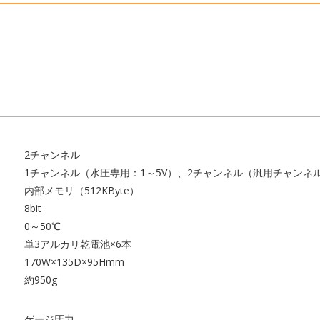
2チャンネル
1チャンネル（水圧専用：1～5V）、2チャンネル（汎用チャンネ
内部メモリ（512KByte）
8bit
0～50℃
単3アルカリ乾電池×6本
170W×135D×95Hmm
約950g
ゲージ圧力