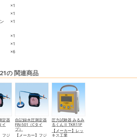
×1
×1
ン
×1
×1
×1
×6
21の 関連商品
測定器
自記録水圧測定器
圧力試験器 みるみ
Aタイ
FJN-501（Cタイ
るくんⅡ TKR11P
プ）
【メーカー】レッ
】フジ
【メーカー】フジ
キス工業