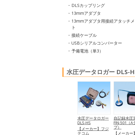
DLSカップリング
13mmアダプタ
13mmアダプタ用接続アタッチメ
ト
接続ケーブル
USBシリアルコンバーター
予備電池（単3）
水圧データロガー DLS-H
水圧データロガー
自記録水圧
DLS-HS
FJN-501（
プ）
【メーカー】フジ
テコム
【メーカー