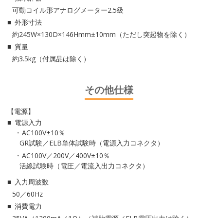
可動コイル形アナログメーター2.5級
外形寸法
約245W×130D×146Hmm±10mm（ただし突起物を除く）
質量
約3.5kg（付属品は除く）
その他仕様
【電源】
電源入力
AC100V±10％
GR試験／ELB単体試験時（電源入力コネクタ）
AC100V／200V／400V±10％
活線試験時（電圧／電流入出力コネクタ）
入力周波数
50／60Hz
消費電力