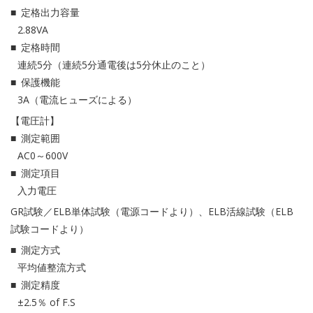
定格出力容量
2.88VA
定格時間
連続5分（連続5分通電後は5分休止のこと）
保護機能
3A（電流ヒューズによる）
【電圧計】
測定範囲
AC0～600V
測定項目
入力電圧
GR試験／ELB単体試験（電源コードより）、ELB活線試験（ELB
試験コードより）
測定方式
平均値整流方式
測定精度
±2.5％ of F.S