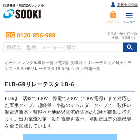
新規会員登録
計測機器・測定器のレンタル
ログイン
メニュー
0120-856-989
平日 8：50〜17：30
（土日、祝日除く）
/
/
初めての方へ
ホーム
>
レンタル機器一覧
>
電気計測機器
>
リレーテスタ／耐圧トラ
ンス
>
ELB-GRリレーテスタ LB-6のレンタル機器一覧
ELB-GRリレーテスタ LB-6
ELBは、活線で400V、停電で200V（100V電源）まで対応し
た実用タイプ。超軽量・小型のショルダータイプで、数多い
漏電遮断器・警報器と地絡過電流継電器の試験が簡単に行え
ます。出力電流設定・動作電流再表示、補助電源等の高機能
を全て搭載しています。