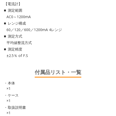
【電流計】
測定範囲
AC0～1200mA
レンジ構成
60／120／600／1200mA 4レンジ
測定方式
平均値整流方式
測定精度
±2.5％ of F.S
付属品リスト・一覧
本体
×1
ケース
×1
取扱説明書
×1