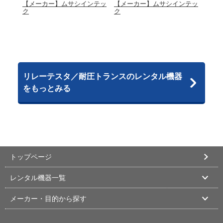
【メーカー】ムサシインテッ
【メーカー】ムサシインテッ
【メ
ク
ク
ク
リレーテスタ／耐圧トランスのレンタル機器
をもっとみる
トップページ
レンタル機器一覧
メーカー・目的から探す