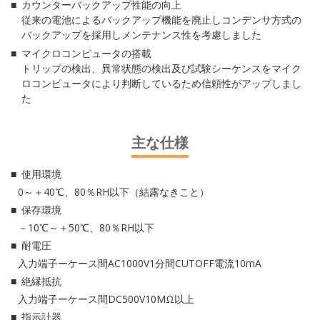
カウンターバックアップ性能の向上
従来の電池によるバックアップ機能を廃止しコンデンサ方式の
バックアップを採用しメンテナンス性を考慮しました
マイクロコンピュータの搭載
トリップの検出、異常状態の検出及び試験シーケンスをマイク
ロコンピュータにより判断しているため信頼性がアップしまし
た
主な仕様
使用環境
0～＋40℃、80％RH以下（結露なきこと）
保存環境
－10℃～＋50℃、80％RH以下
耐電圧
入力端子ーケース間AC1000V1分間CUTOFF電流10mA
絶縁抵抗
入力端子ーケース間DC500V10MΩ以上
指示計器