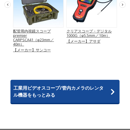
KD-
配管用内視鏡スコープ
クリアスコープ・デジタル
管内
)
premier
1000G（φ5.5mm／10m）
スコー
CARPSCA41（φ23mm／
ラ）（
ソン
【メーカー】アサダ
40m）
【メ
【メーカー】サンコー
工業用ビデオスコープ/管内カメラのレンタ
ル機器をもっとみる