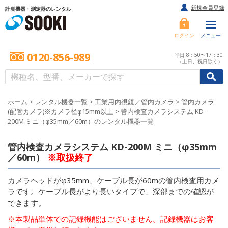
新規会員登録
計測機器・測定器のレンタル
ログイン
メニュー
0120-856-989
平日 8：50〜17：30
（土日、祝日除く）
/
/
初めての方へ
ホーム
>
レンタル機器一覧
>
工業用内視鏡／管内カメラ
>
管内カメラ
(配管カメラ)※カメラ径φ15mm以上
>
管内検査カメラシステム KD-
200M ミニ（φ35mm／60m）のレンタル機器一覧
管内検査カメラシステム KD-200M ミニ（φ35mm
／60m）
※取扱終了
カメラヘッドがφ35mm、ケーブル長が60mの管内検査用カメ
ラです。ケーブル長がより長いタイプで、深部までの確認が
できます。
※本製品単体での記録機能はございません。記録機器はお客