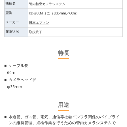
機種名
管内検査カメラシステム
型番
KD-200M ミニ（φ35mm／60m）
メーカー
日本エマソン
在庫状況
取扱終了
特長
ケーブル長
60m
カメラヘッド径
φ35mm
用途
水道管、ガス管、電気、通信等社会インフラ関係のパイプライ
ンの維持管理、点検作業を行うための管内カメラシステムで