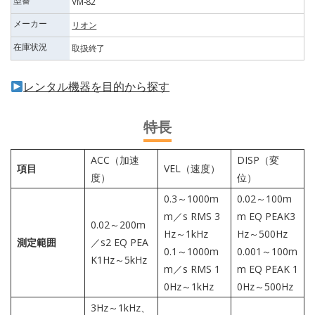
型番
VM-82
メーカー
リオン
在庫状況
取扱終了
レンタル機器を目的から探す
特長
ACC（加速
DISP（変
項目
VEL（速度）
度）
位）
0.3～1000m
0.02～100m
m／s RMS 3
m EQ PEAK3
0.02～200m
Hz～1kHz
Hz～500Hz
測定範囲
／s2 EQ PEA
0.1～1000m
0.001～100m
K1Hz～5kHz
m／s RMS 1
m EQ PEAK 1
0Hz～1kHz
0Hz～500Hz
3Hz～1kHz、