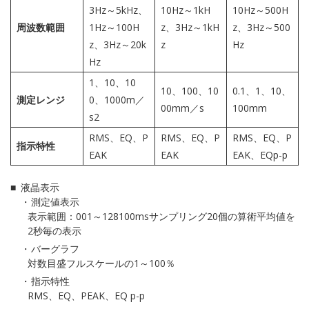
3Hz～5kHz、
10Hz～1kH
10Hz～500H
周波数範囲
1Hz～100H
z、3Hz～1kH
z、3Hz～500
z、3Hz～20k
z
Hz
Hz
1、10、10
10、100、10
0.1、1、10、
測定レンジ
0、1000m／
00mm／s
100mm
s2
RMS、EQ、P
RMS、EQ、P
RMS、EQ、P
指示特性
EAK
EAK
EAK、EQp-p
液晶表示
測定値表示
表示範囲：001～128100msサンプリング20個の算術平均値を
2秒毎の表示
バーグラフ
対数目盛フルスケールの1～100％
指示特性
RMS、EQ、PEAK、EQ p-p