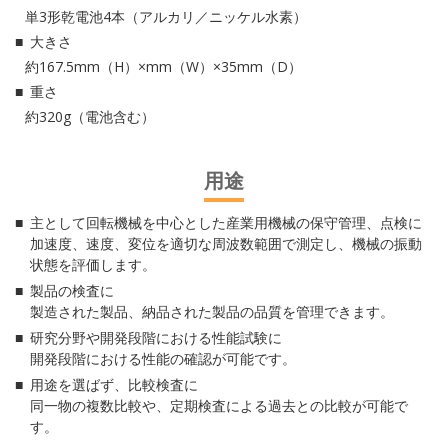
単3形乾電池4本（アルカリ／ニッケル水素）
大きさ
約167.5mm（H）×mm（W）×35mm（D）
重さ
約320g（電池含む）
用途
主として回転機械を中心とした産業用機械の保守管理、点検に
加速度、速度、変位を適切な周波数範囲で測定し、機械の振動
状態を評価します。
製品の検査に
製造された製品、納品された製品の品質を管理できます。
研究分野や開発段階における性能試験に
開発段階における性能の確認が可能です。
用途を選ばず、比較検査に
同一物の複数比較や、定期検査による過去との比較が可能で
す。