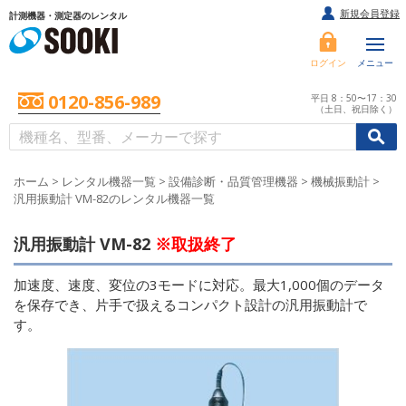
新規会員登録
計測機器・測定器のレンタル
ログイン
メニュー
0120-856-989
平日 8：50〜17：30
（土日、祝日除く）
/
/
初めての方へ
ホーム
>
レンタル機器一覧
>
設備診断・品質管理機器
>
機械振動計
>
汎用振動計 VM-82のレンタル機器一覧
汎用振動計 VM-82
※取扱終了
加速度、速度、変位の3モードに対応。最大1,000個のデータ
を保存でき、片手で扱えるコンパクト設計の汎用振動計で
す。