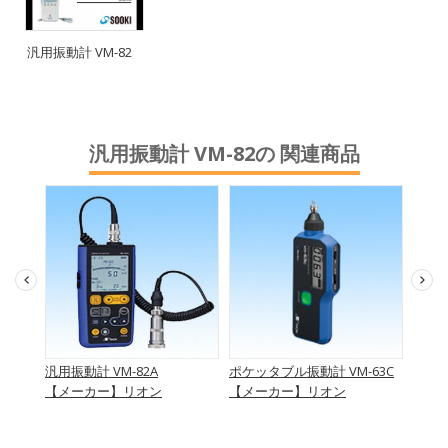
汎用振動計 VM-82
汎用振動計 VM-82の 関連商品
汎用振動計 VM-82A
ポケッタブル振動計 VM-63C
機械振
了
【メーカー】リオン
【メーカー】リオン
【メ