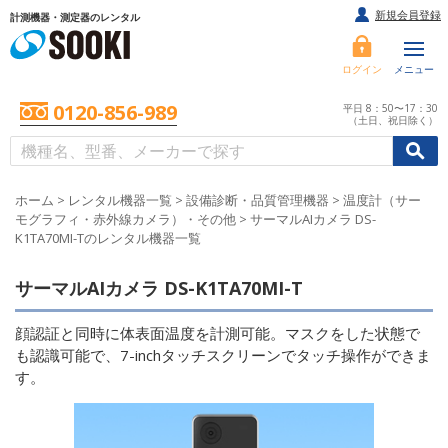
新規会員登録
計測機器・測定器のレンタル
ログイン
メニュー
0120-856-989
平日 8：50〜17：30
（土日、祝日除く）
/
/
初めての方へ
ホーム
>
レンタル機器一覧
>
設備診断・品質管理機器
>
温度計（サー
モグラフィ・赤外線カメラ）・その他
>
サーマルAIカメラ DS-
K1TA70MI-Tのレンタル機器一覧
サーマルAIカメラ DS-K1TA70MI-T
顔認証と同時に体表面温度を計測可能。マスクをした状態で
も認識可能で、7-inchタッチスクリーンでタッチ操作ができま
す。