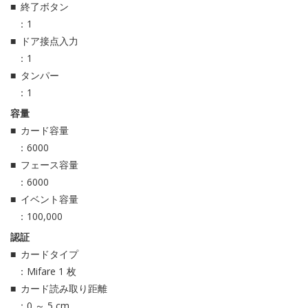
終了ボタン
：1
ドア接点入力
：1
タンパー
：1
容量
カード容量
：6000
フェース容量
：6000
イベント容量
：100,000
認証
カードタイプ
：Mifare 1 枚
カード読み取り距離
：0 ～ 5 cm