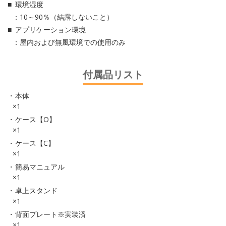
環境湿度
：10～90％（結露しないこと）
アプリケーション環境
：屋内および無風環境での使用のみ
付属品リスト
本体
×1
ケース【O】
×1
ケース【C】
×1
簡易マニュアル
×1
卓上スタンド
×1
背面プレート※実装済
×1