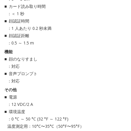
カード読み取り時間
：＜ 1 秒
顔認証時間
：1 人あたり 0.2 秒未満
顔認証距離
：0.5 ～ 1.5 m
機能
顔のなりすまし
：対応
音声プロンプト
：対応
その他
電源
：12 VDC/2 A
環境温度
：0 °C ～ 50 °C (32 °F ～ 122 °F)
温度測定用：10°C〜35°C（50°F〜95°F）