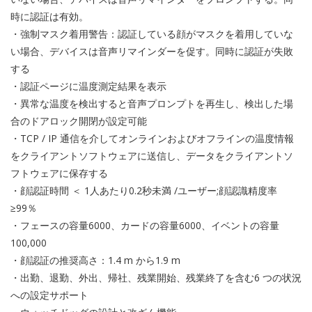
時に認証は有効。
・強制マスク着用警告：認証している顔がマスクを着用していな
い場合、デバイスは音声リマインダーを促す。同時に認証が失敗
する
・認証ページに温度測定結果を表示
・異常な温度を検出すると音声プロンプトを再生し、検出した場
合のドアロック開閉が設定可能
・TCP / IP 通信を介してオンラインおよびオフラインの温度情報
をクライアントソフトウェアに送信し、データをクライアントソ
フトウェアに保存する
・顔認証時間 ＜ 1人あたり0.2秒未満 /ユーザー;顔認識精度率
≥99％
・フェースの容量6000、カードの容量6000、イベントの容量
100,000
・顔認証の推奨高さ：1.4 m から1.9 m
・出勤、退勤、外出、帰社、残業開始、残業終了を含む6 つの状況
への設定サポート