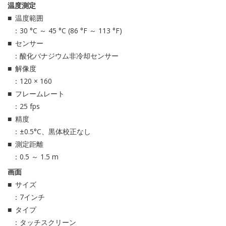
温度測定
温度範囲
：30 °C ～ 45 °C (86 °F ～ 113 °F)
センサー
：酸化バナジウム非冷却センサー
解像度
：120 × 160
フレームレート
：25 fps
精度
：±0.5°C、黒体校正なし
測定距離
：0.5 ～ 1.5 m
画面
サイズ
：7インチ
タイプ
：タッチスクリーン