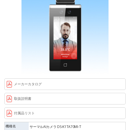
メーカーカタログ
取扱説明書
付属品リスト
機種名
サーマルAIカメラ DS-K1TA70MI-T