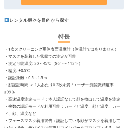
レンタル機器を目的から探す
特長
・1次スクリーニング用体表面温度計（体温計ではありません）
・マスクを装着した状態での測定が可能
・測定可能温度: 30～45℃（86°F～113°F）
・精度: ±0.5℃
・認証距離：0.5～1.5ｍ
・顔認証時間 ＜ 1人あたり0.2秒未満 /ユーザー;顔認識精度率
≥99％
・高速温度測定モード：本人認証なしで顔を検出して温度を測定
・複数の認証モードが利用可能：カードと温度、顔と温度、カー
ド、顔、温度など
・フェースマスク着用警告：認証している顔がマスクを着用して
いない場合、デバイスは音声リマインダーをプロンプトする。同